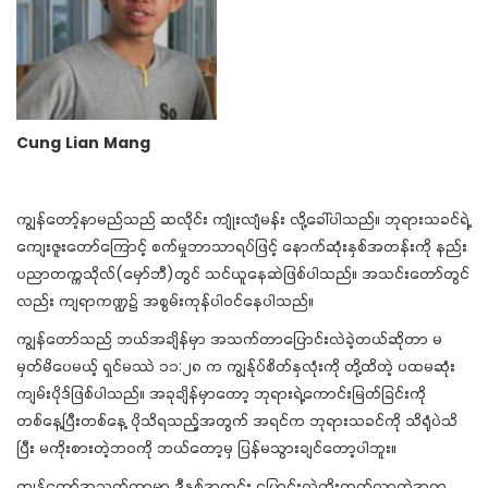
Cung Lian Mang
ကျွန်တော့်နာမည်သည် ဆလိုင်း ကျုံးလျံမန်း လို့ခေါ်ပါသည်။ ဘုရားသခင်ရဲ့
ကျေးဇူးတော်ကြောင့် စက်မှုဘာသာရပ်ဖြင့် နောက်ဆုံးနှစ်အတန်းကို နည်း
ပညာတက္ကသိုလ်(မှော်ဘီ)တွင် သင်ယူနေဆဲဖြစ်ပါသည်။ အသင်းတော်တွင်
လည်း ကျရာကဏ္ဍ၌ အစွမ်းကုန်ပါဝင်နေပါသည်။
ကျွန်တော်သည် ဘယ်အချိန်မှာ အသက်တာပြောင်းလဲခဲ့တယ်ဆိုတာ မ
မှတ်မိပေမယ့် ရှင်မဿဲ ၁၁:၂၈ က ကျွန်ုပ်စိတ်နှလုံးကို တို့ထိတဲ့ ပထမဆုံး
ကျမ်းပိုဒ်ဖြစ်ပါသည်။ အခုချိန်မှာတော့ ဘုရားရဲ့ကောင်းမြတ်ခြင်းကို
တစ်နေ့ပြီးတစ်နေ့ ပိုသိရသည့်အတွက် အရင်က ဘုရားသခင်ကို သိရုံပဲသိ
ပြီး မကိုးစားတဲ့ဘဝကို ဘယ်တော့မှ ပြန်မသွားချင်တော့ပါဘူး။
ကျွန်တော့်အသက်တာမှာ ဒီနှစ်အတွင်း ပြောင်းလဲတိုးတက်လာတဲ့အရာ