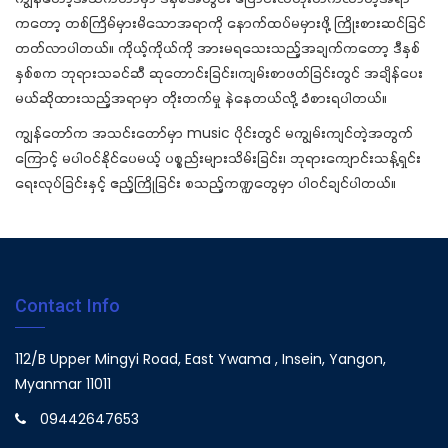
ကတော့ တစ်ကြိမ်မှားမိသောအရာကို နောက်ထပ်မမှားဖို့ ကြိုးစားဆင်ခြင်
တတ်လာပါတယ်။ ကိုယ့်ကိုယ်ကို အားမရသေးသည့်အချက်ကတော့ ဒီနှစ်
နှစ်စက ဘုရားသခင်ဆီ ဆုတောင်းခြင်း၊ကျမ်းစာဖတ်ခြင်းတွင် အချိန်ပေး
မယ်ဆိုထားသည့်အရာမှာ တိုးတက်မှု နဲနေတယ်လို့ ခံစားရပါတယ်။
ကျွန်တော်က အသင်းတော်မှာ music ပိုင်းတွင် မကျွမ်းကျင်တဲ့အတွက်
ကြောင့် မပါဝင်နိုင်ပေမယ့် ပစ္စည်းများသိမ်းခြင်း၊ ဘုရားကျောင်းသန့်ရှင်း
ရေးလုပ်ခြင်းနှင့် ဧည့်ကြိုခြင်း စသည့်ကဏ္ဍတွေမှာ ပါဝင်ချင်ပါတယ်။
Contact Info
112/B Upper Mingyi Road, East Ywama , Insein, Yangon,
Myanmar 11011
09442647653