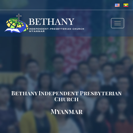
Toggle
navigat
Bethany Independent Presbyterian
Church
Myanmar