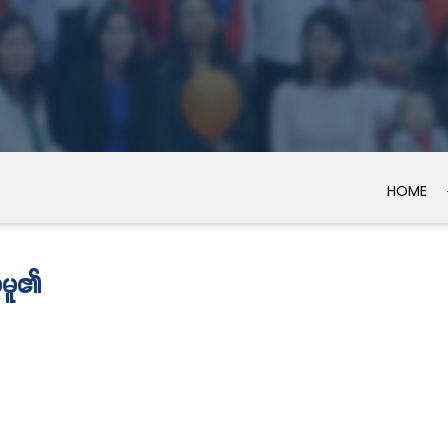
HOME
်မူ၏