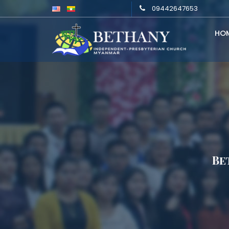
09442647653
HO
Be