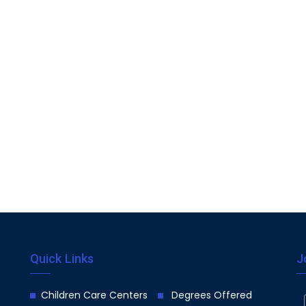
Quick Links
J
Children Care Centers
Degrees Offered