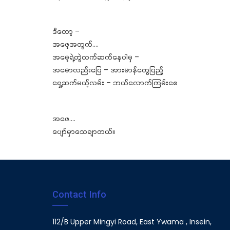
ဒီတော့ –
အဖေ့အတွက်….
အမေ့ရဲ့တွဲလက်ဆက်နေပါမှ –
အမောလည်းပြေ – အားမာန်တွေပြည့်
ရှေ့ဆက်မယ့်လမ်း – ဘယ်လောက်ကြမ်းစေ
အဖေ….
ပျော်မှာသေချာတယ်။
Contact Info
112/B Upper Mingyi Road, East Ywama , Insein,