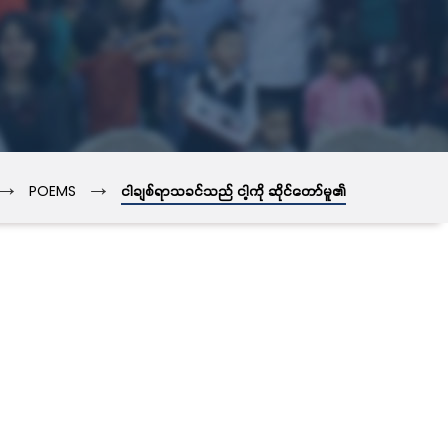
→
→
POEMS
ငါချစ်ရာသခင်သည် ငါ့ကို ဆိုင်တော်မူ၏