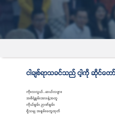
ငါချစ်ရာသခင်သည် ငါ့ကို ဆိုင်တော
ကိုးလလွယ်…ဆယ်လဖွား
အမိရဲ့စွမ်းအားနဲ့အတူ
ကိုယ်စွမ်း ဉာဏ်စွမ်း
ရှိသမျှ အစွမ်းတွေထုတ်