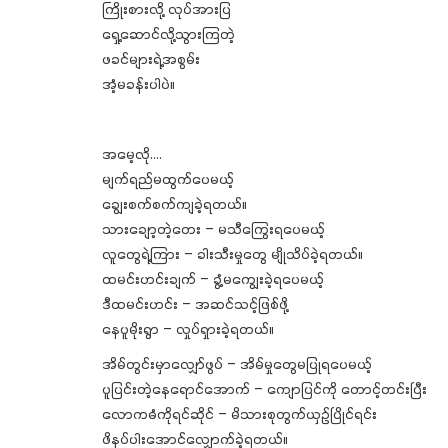
ကြိုးစားလို့ လုပ်အားပြ
ရှေ့ဆောင်လို့သွားကြတဲ့
ဖခင်များရဲ့အစွမ်း
အံ့မခန်းပါပဲ။
အမေ့လို….
မျက်ရည်မထွက်ပေမယ့်
ချွေးစက်စက်ကျခဲ့ရတယ်။
သားချော့တဲ့တေး – မသီကြွေးရပေမယ့်
လူတွေရဲ့ကြား – ခါးသီးမှုတွေ မျိုသိပ်ခဲ့ရတယ်။
ထမင်းဟင်းချက် – ခွံ့မကျွေးခဲ့ရပေမယ့်
ဒီထမင်းဟင်း – အဆင်သင့်ဖြစ်ဖို့
နေပူမိုးရွာ – လှုပ်ရှားခဲ့ရတယ်။
အိမ်တွင်းမှာလျှော်ဖွပ် – အိမ်မှုတွေမပြုရပေမယ့်
ပူပြင်းတဲ့နေရောင်အောက် – ကျောပြင်ကို တောင့်တင်းပြီး
လောကဓံကိုရင်ဆိုင် – မိသားစုတွက်ယှဉ်ပြိုင်ရင်း
ဖိနပ်ပါးအောင်လျှောက်ခဲ့ရတယ်။