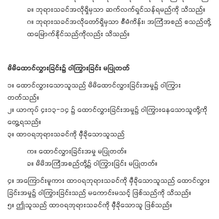
ခ။ ဘုရားသခင်အလိုရှိမှသာ ဆက်လက်ရှင်သန်ရမည်ကို သိသည်။
ဂ။ ဘုရားသခင်အလိုတော်ရှိမှသာ စီမံကိန်း၊ အကြံအစည် စသည်တို့
ထမြောက်နိုင်သည်ကိုလည်း သိသည်။
မိမိထောင်လွှားခြင်း၌ ဝါကြွားခြင်း မပြုတတ်
၁။ ထောင်လွှားသောသူသည် မိမိထောင်လွှားခြင်းအမှု၌ ဝါကြွား
တတ်သည်။
၂။ ယာကုပ် ၄း၁၃-၁၄ ၌ ထောင်လွှားခြင်းအမှု၌ ဝါကြွားနေသောသူတို့ကို
တွေ့ရသည်။
၃။ ထာဝရဘုရားသခင်ကို မှီခိုသောသူသည်
က။ ထောင်လွှားခြင်းအမှု မပြုတတ်။
ခ။ မိမိအကြံအစည်တို့၌ ဝါကြွားခြင်း မပြုတတ်။
၄။ အကြောင်းမူကား ထာဝရဘုရားသခင်ကို မှီခိုသောသူသည် ထောင်လွှား
ခြင်းအမှု၌ ဝါကြွားခြင်းသည် မကောင်းမသင့် ဖြစ်သည်ကို သိသည်။
၅။ ဤသူသည် ထာဝရဘုရားသခင်ကို မှီခိုသောသူ ဖြစ်သည်။