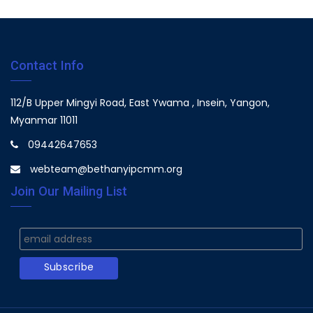
Contact Info
112/B Upper Mingyi Road, East Ywama , Insein, Yangon,
Myanmar 11011
09442647653
webteam@bethanyipcmm.org
Join Our Mailing List