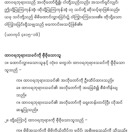
ထာဝရဘုရားသည် အလိုတော်ရှိ၍၊ ငါတို့သည်လည်း အသက်ရှင်လျှင်၊
ဤသို့ပြုကြကုန်အံ့၊ ထိုသို့ပြုကြကုန်အံ့ ဟု သင်တို့ ဆိုသင့်ရာဖြစ်သည်။
ယခု သင်တို့သည် မိမိထောင်လွှားခြင်း၌ ဝါကြွားကြသေး၏။ ထိုသို့သော
ဝါကြွားခြင်းရှိသမျှသည် မကောင်းမသင့်ဖြစ်၏။
(ယာကုပ် ၄း၁၅-၁၆)
ထာဝရဘုရားသခင်ကို မှီခိုသောသူ
၁။ ထောင်လွှားသောသူနှင့် လုံး၀ မတူဘဲ၊ ထာဝရဘုရားသခင်ကို မှီုခိုသော
သူသည် –
က။ ထာဝရဘုရားသခင်၏ အလိုတော်ကို ဦးထိပ်ထားသည်။
ခ။ ထာဝရဘုရားသခင်၏ အလိုတော်ကို အခြေခံ၍ စီမံကိန်းချ
သည်။
ဂ။ ထာဝရဘုရားသခင်၏ အလိုတော်ကို ရှေးတန်းတင်ပြီး လိုအင်
ဆန္ဒပြုသည်။
၂။ ထို့ကြောင့် ထာဝရဘုရားကို မှီခိုသောသူသည် –
က။ မိမိအသက်ကို မိမိကိုယ်တိုင်က မပိုင်၊ အစိုးမရသည်ကို သိသည်။