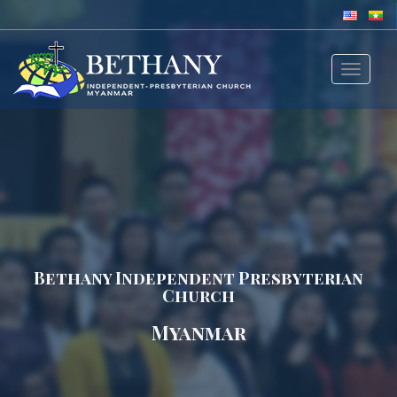
Toggle
navigat
Bethany Independent Presbyterian
Church
Myanmar