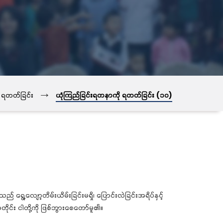
→
 ရတတ်ခြင်း
ယုံကြည်ခြင်းရတနာကို ရတတ်ခြင်း (၁၀)
ော့တိမ်းယိမ်းခြင်းမရှိ၊ ပြောင်းလဲခြင်းအရိပ်နှင့်
ုင်း ငါတို့ကို ဖြစ်ဘွားစေတော်မူ၏။