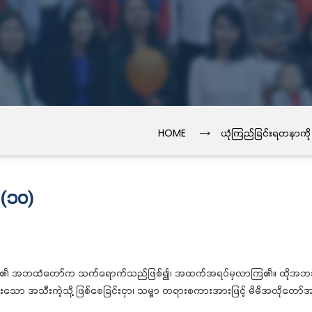
→
HOME
ယုံကြည်ခြင်းရတနာကို
 (၁၀)
ို့၏ အဘထံတော်က သက်ရောက်သည်ဖြစ်၍၊ အထက်အရပ်မှလာကြ၏။ ထိုအဘသည် ရွေ့လျ
းသော အသီးကဲ့သို့ ဖြစ်စေခြင်းငှာ၊ သမ္မာ တရားစကားအားဖြင့် မိမိအလိုတော်အတိ