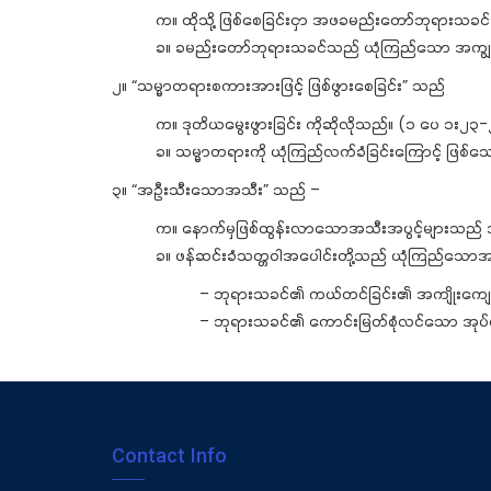
က။ ထိုသို့ ဖြစ်စေခြင်းငှာ အဖခမည်းတော်ဘုရားသခင်
ခ။ ခမည်းတော်ဘုရားသခင်သည် ယုံကြည်သော အကျွန်ုပ
၂။ “သမ္မာတရားစကားအားဖြင့် ဖြစ်ဖွားစေခြင်း” သည်
က။ ဒုတိယမွေးဖွားခြင်း ကိုဆိုလိုသည်။ (၁ ပေ ၁း၂၃
ခ။ သမ္မာတရားကို ယုံကြည်လက်ခံခြင်းကြောင့် ဖြစ
၃။ “အဦးသီးသောအသီး” သည် –
က။ နောက်မှဖြစ်ထွန်းလာသောအသီးအပွင့်များသည် 
ခ။ ဖန်ဆင်းခံသတ္တဝါအပေါင်းတို့သည် ယုံကြည်သောအကျွန
– ဘုရားသခင်၏ ကယ်တင်ခြင်း၏ အကျိုးကျေးဇ
– ဘုရားသခင်၏ ကောင်းမြတ်စုံလင်သော အုပ်စိ
Contact Info