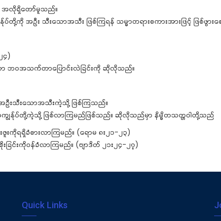
 အလိုရှိတော်မူသည်။
်တို့ကို အဦး သီးသောအသီး ဖြစ်ကြရန် သမ္မာတရားစကားအားဖြင့် ဖြစ်ဖွား
-၂၄)
်သော ဘဝအသက်တာပြောင်းလဲခြင်းကို ဆိုလိုသည်။
အဦးသီးသောအသီးကဲ့သို့ ဖြစ်ကြသည်။
်ုပ်တို့ကဲ့သို့ ဖြစ်လာကြမည်ဖြစ်သည်။ ဆိုလိုသည်မှာ နိမ္မိတသတ္တဝါတို့သည်
ူးကိုရရှိခံစားလာကြမည်။ (ရောမ ၈း၂၁-၂၃)
ုးခြင်းကိုဝန်ခံလာကြမည်။ (ဗျာဒိတ် ၂၁း၂၄-၂၇)
Quick Links
J