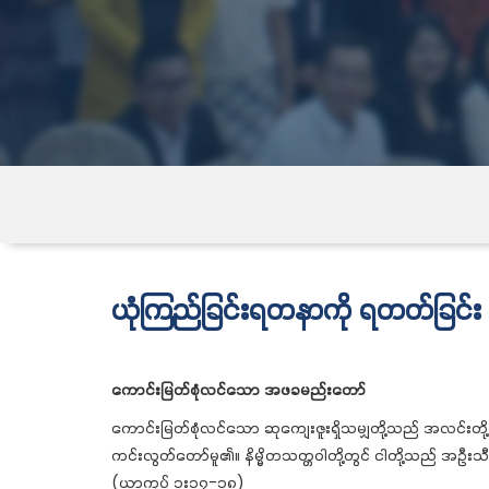
ယုံကြည်ခြင်းရတနာကို ရတတ်ခြင်း
ကောင်းမြတ်စုံလင်သော အဖခမည်းတော်
ကောင်းမြတ်စုံလင်သော ဆုကျေးဇူးရှိသမျှတို့သည် အလင်းတ
ကင်းလွတ်တော်မူ၏။ နိမ္မိတသတ္တဝါတို့တွင် ငါတို့သည် အဦးသီ
(ယာကုပ် ၁း၁၇-၁၈)