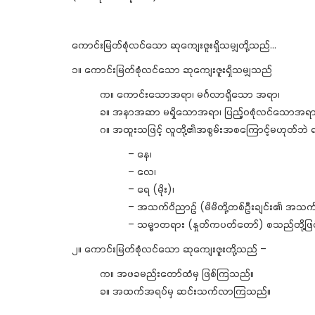
ကောင်းမြတ်စုံလင်သော ဆုကျေးဇူးရှိသမျှတို့သည်…
၁။ ကောင်းမြတ်စုံလင်သော ဆုကျေးဇူးရှိသမျှသည်
က။ ကောင်းသောအရာ၊ မင်္ဂလာရှိသော အရာ၊
ခ။ အနာအဆာ မရှိသောအရာ၊ ပြည့်ဝစုံလင်သောအရာ
ဂ။ အထူးသဖြင့် လူတို့၏အစွမ်းအစကြောင့်မဟုတ်ဘဲ ရ
– နေ၊
– လေ၊
– ရေ (မိုး)၊
– အသက်ဝိညာဉ် (မိမိတို့တစ်ဦးချင်း၏ အသက်
– သမ္မာတရား (နှုတ်ကပတ်တော်) စသည်တို့ဖြ
၂။ ကောင်းမြတ်စုံလင်သော ဆုကျေးဇူးတို့သည် –
က။ အဖခမည်းတော်ထံမှ ဖြစ်ကြသည်။
ခ။ အထက်အရပ်မှ ဆင်းသက်လာကြသည်။