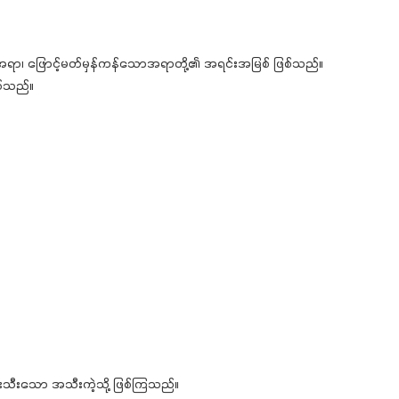
ရာ၊ ဖြောင့်မတ်မှန်ကန်သောအရာတို့၏ အရင်းအမြစ် ဖြစ်သည်။
စ်သည်။
းသီးသော အသီးကဲ့သို့ ဖြစ်ကြသည်။