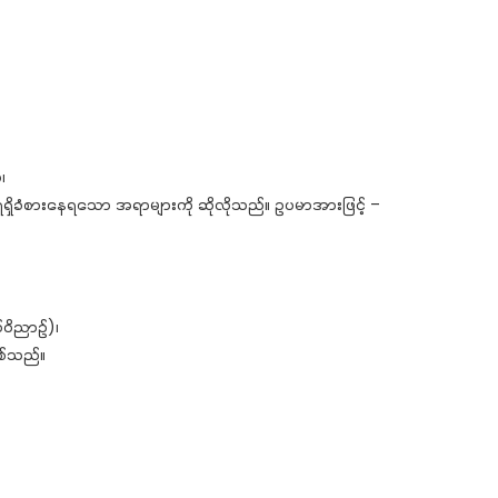
၊
ရှိခံစားနေရသော အရာများကို ဆိုလိုသည်။ ဥပမာအားဖြင့် –
ဝိညာဉ်)၊
စ်သည်။