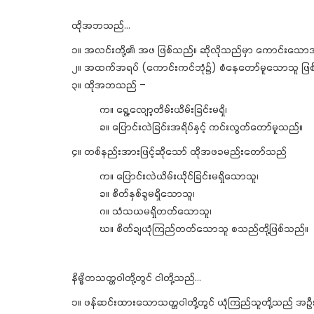
ထိုအဘသည်…
၁။ အလင်းတို့၏ အဖ ဖြစ်သည်။ ဆိုလိုသည်မှာ ကောင်းသောအ
၂။ အထက်အရပ် (ကောင်းကင်ဘုံ၌) စံနေတော်မူသောသူ ဖြ
၃။ ထိုအဘသည် –
က။ ရွေ့လျော့တိမ်းယိမ်းခြင်းမရှိ၊
ခ။ ပြောင်းလဲခြင်းအရိပ်နှင့် ကင်းလွတ်တော်မူသည်။
၄။ တစ်နည်းအားဖြင့်ဆိုသော် ထိုအဖခမည်းတော်သည်
က။ ပြောင်းလဲယိမ်းယိုင်ခြင်းမရှိသောသူ၊
ခ။ စိတ်နှစ်ခွမရှိသောသူ၊
ဂ။ သံသယမရှိတတ်သောသူ၊
ဃ။ စိတ်ချယုံကြည်တတ်သောသူ စသည်တို့ဖြစ်သည်။
နိမ္မိတသတ္တဝါတို့တွင် ငါတို့သည်…
၁။ ဖန်ဆင်းထားသောသတ္တဝါတို့တွင် ယုံကြည်သူတို့သည် အဦ