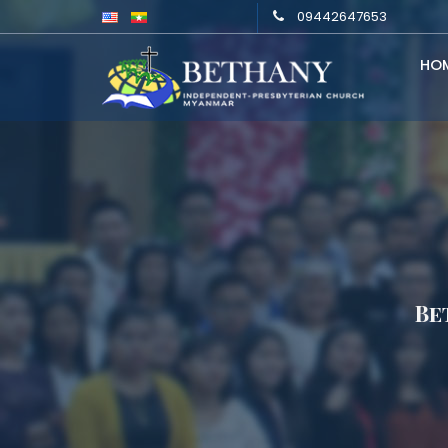
09442647653
HO
Be