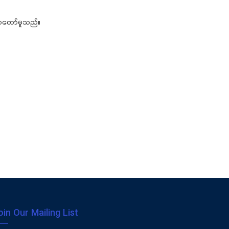
စေတော်မူသည်။
oin Our Mailing List