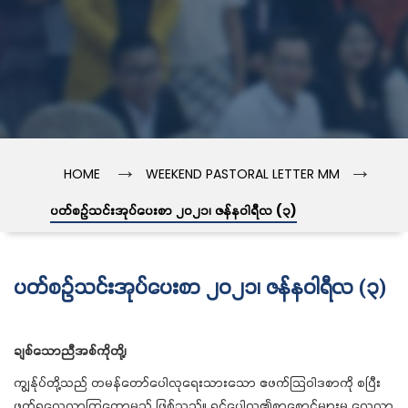
→
→
HOME
WEEKEND PASTORAL LETTER MM
ပတ်စဉ်သင်းအုပ်ပေးစာ ၂၀၂၁၊ ဇန်နဝါရီလ (၃)
ပတ်စဉ်သင်းအုပ်ပေးစာ ၂၀၂၁၊ ဇန်နဝါရီလ (၃)
ချစ်သောညီအစ်ကိုတို့၊
ကျွန်ုပ်တို့သည် တမန်တော်ပေါလုရေးသားသော ဧဖက်သြဝါဒစာကို စပြီး
ဖတ်ရှုလေ့လာကြတော့မည် ဖြစ်သည်။ ရှင်ပေါလု၏စာစောင်များမှ လေ့လာ