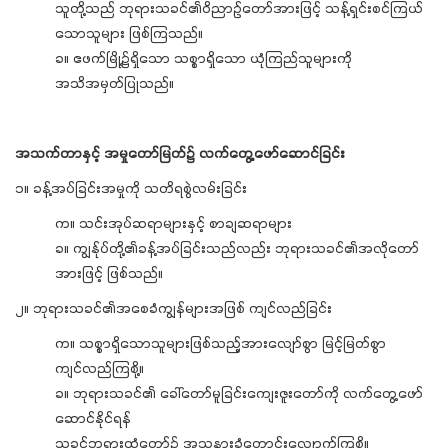
သူတို့သည် ဘုရားသခင်၏ဝိညာဉ်တော်အားဖြင့် သန့်ရှင်းစင်ကြယ်
သောသူများ ဖြစ်ကြသည်။
ခ။ ဧဖက်မြို့၌ရှိသော သစ္စာရှိသော ယုံကြည်သူများကို
အသိအမှတ်ပြုသည်။
အသက်တာနှင့် အမှုတော်မြတ်၌ လက်တွေ့ဖော်ဆောင်ခြင်း
၁။ ခန့်အပ်ခြင်းအမှုကို သတိရစွဲလမ်းခြင်း
က။ သင်းအုပ်ဆရာများနှင့် စာချဆရာများ
ခ။ ကျွန်ုပ်တို့၏ခန့်အပ်ခြင်းသည်လည်း ဘုရားသခင်၏အလိုတော်
အားဖြင့် ဖြစ်သည်။
၂။ ဘုရားသခင်၏အစေခံကျွန်များအဖြစ် ကျင်လည်ခြင်း
က။ သစ္စာရှိသောသူများဖြစ်သည့်အားလျော်စွာ မြင့်မြတ်စွာ
ကျင်လည်ကြစို့။
ခ။ ဘုရားသခင်၏ ခေါ်တော်မူခြင်းကျေးဇူးတော်ကို လက်တွေ့ဖော်
ဆောင်နိုင်ရန်
သခင်ဘုရားထံတော်၌ အသနားခံတောင်းလျောက်ကြစို့။