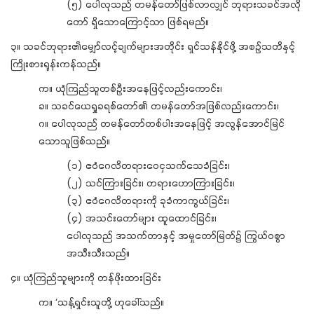
(၅) ပေါလုသည် တမန်တော်ဖြစ်လာလျှင် ဘုရားသခင်အလို
တော် ရှိသောကြောင့်သာ ဖြစ်ရမည်။
၃။ သခင်ဘုရား၏မျှော်လင့်ချက်များအတိုင်း ရှင်သန်နိုင်ဖို့ အစဉ်သတိနှင့်
ကြိုးစားရုန်းကန်သည်။
က။ ယုံကြည်သူတစ်ဦးအနေဖြင့်လည်းကောင်း၊
ခ။ သခင်ယေရှုခရစ်တော်၏ တမန်တော်အဖြစ်လည်းကောင်း၊
ဂ။ ပေါလုသည် တမန်တော်တစ်ပါးအနေဖြင့် အလွန်အောင်မြင်
သောသူဖြစ်သည်။
(၁) ဧဝံဂေလိတရားဝေငှသက်သေခံခြင်း၊
(၂) သင်ကြားခြင်း၊ တရားဟောကြားခြင်း၊
(၃) ဧဝံဂေလိတရားကို ခုခံကာကွယ်ခြင်း၊
(၄) အသင်းတော်များ ထူထောင်ခြင်း၊
ပေါလုသည် အသက်တာနှင့် အမှုတော်မြတ်၌ ကြွယ်ဝစွာ
အသီးသီးသည်။
၄။ ယုံကြည်သူများကို တန်ဖိုးထားခြင်း
က။ ‘သန့်ရှင်းသူတို့ ဟုခေါ်သည်။