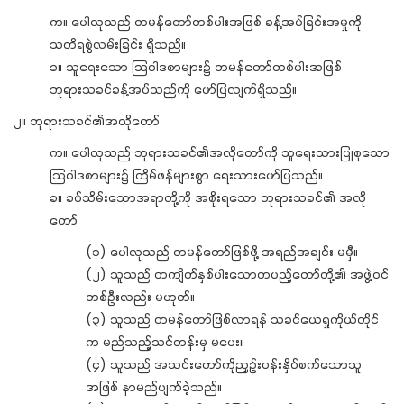
က။ ပေါလုသည် တမန်တော်တစ်ပါးအဖြစ် ခန့်အပ်ခြင်းအမှုကို
သတိရစွဲလမ်းခြင်း ရှိသည်။
ခ။ သူရေးသော သြဝါဒစာများ၌ တမန်တော်တစ်ပါးအဖြစ်
ဘုရားသခင်ခန့်အပ်သည်ကို ဖော်ပြလျက်ရှိသည်။
၂။ ဘုရားသခင်၏အလိုတော်
က။ ပေါလုသည် ဘုရားသခင်၏အလိုတော်ကို သူရေးသားပြုစုသော
သြဝါဒစာများ၌ ကြိမ်ဖန်များစွာ ရေးသားဖော်ပြသည်။
ခ။ ခပ်သိမ်းသောအရာတို့ကို အစိုးရသော ဘုရားသခင်၏ အလို
တော်
(၁) ပေါလုသည် တမန်တော်ဖြစ်ဖို့ အရည်အချင်း မမှီ။
(၂) သူသည် တကျိတ်နှစ်ပါးသောတပည့်တော်တို့၏ အဖွဲ့ဝင်
တစ်ဦးလည်း မဟုတ်။
(၃) သူသည် တမန်တော်ဖြစ်လာရန် သခင်ယေရှုကိုယ်တိုင်
က မည်သည့်သင်တန်းမှ မပေး။
(၄) သူသည် အသင်းတော်ကိုညှဉ်းပန်းနှိပ်စက်သောသူ
အဖြစ် နာမည်ပျက်ခဲ့သည်။