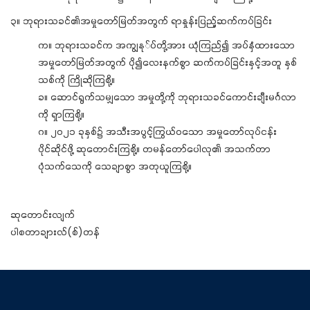
၃။ ဘုရားသခင်၏အမှုတော်မြတ်အတွက် ရာနှုန်းပြည့်ဆက်ကပ်ခြင်း
က။ ဘုရားသခင်က အကျွနု်ပ်တို့အား ယုံကြည်၍ အပ်နှံထားသော
အမှုတော်မြတ်အတွက် ပို၍လေးနက်စွာ ဆက်ကပ်ခြင်းနှင့်အတူ နှစ်
သစ်ကို ကြိုဆိုကြစို့။
ခ။ ဆောင်ရွက်သမျှသော အမှုတို့ကို ဘုရားသခင်ကောင်းချီးမင်္ဂလာ
ကို ရှာကြစို့။
ဂ။ ၂၀၂၁ ခုနှစ်၌ အသီးအပွင့်ကြွယ်ဝသော အမှုတော်လုပ်ငန်း
ပိုင်ဆိုင်ဖို့ ဆုတောင်းကြစို့။ တမန်တော်ပေါလု၏ အသက်တာ
ပုံသက်သေကို သေချာစွာ အတုယူကြစို့။
ဆုတောင်းလျက်
ပါစတာချားလ်(စ်)တန်