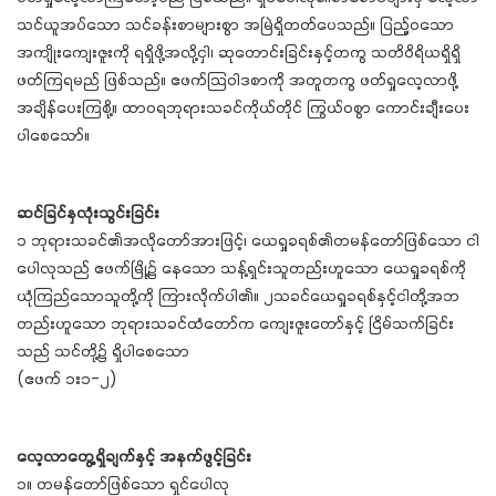
သင်ယူအပ်သော သင်ခန်းစာများစွာ အမြဲရှိတတ်ပေသည်။ ပြည့်ဝသော
အကျိုးကျေးဇူးကို ရရှိဖို့အလို့ငှါ၊ ဆုတောင်းခြင်းနှင့်တကွ သတိဝိရိယရှိရှိ
ဖတ်ကြရမည် ဖြစ်သည်။ ဧဖက်သြဝါဒစာကို အတူတကွ ဖတ်ရှုလေ့လာဖို့
အချိန်ပေးကြစို့။ ထာဝရဘုရားသခင်ကိုယ်တိုင် ကြွယ်ဝစွာ ကောင်းချီးပေး
ပါစေသော်။
ဆင်ခြင်နှလုံးသွင်းခြင်း
၁ ဘုရားသခင်၏အလိုတော်အားဖြင့်၊ ယေရှုခရစ်၏တမန်တော်ဖြစ်သော ငါ
ပေါလုသည် ဧဖက်မြို့၌ နေသော သန့်ရှင်းသူတည်းဟူသော ယေရှုခရစ်ကို
ယုံကြည်သောသူတို့ကို ကြားလိုက်ပါ၏။ ၂သခင်ယေရှုခရစ်နှင့်ငါတို့အဘ
တည်းဟူသော ဘုရားသခင်ထံတော်က ကျေးဇူးတော်နှင့် ငြိမ်သက်ခြင်း
သည် သင်တို့၌ ရှိပါစေသော
(ဧဖက် ၁း၁-၂)
လေ့လာတွေ့ရှိချက်နှင့် အနက်ဖွင့်ခြင်း
၁။ တမန်တော်ဖြစ်သော ရှင်ပေါလု