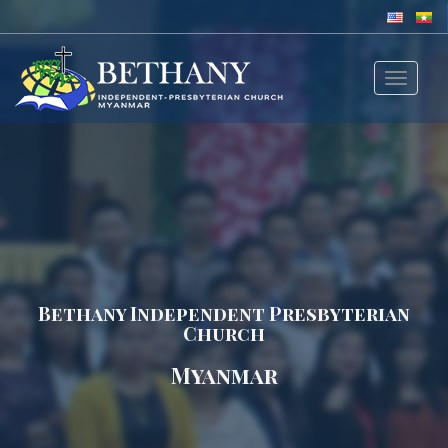
Toggle
navigat
Bethany Independent Presbyterian
Church
Myanmar