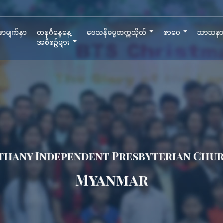
ာမျက်နှာ
တနင်္ဂနွေနေ့
ဗေသနိဓမ္မတက္ကသိုလ်
စာပေ
သာသန
အစီစဉ်များ
thany Independent Presbyterian Chu
Myanmar