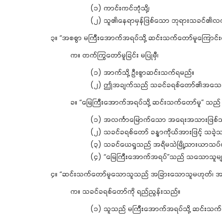
(၁) ကာင်းကင်ဘုံသို့၊
(၂) သူ၏နေရာမှန်ဖြစ်သော ဘုရားသခင်၏လက်
၃။ “အစစွာ မကြီးအောက်အရပ်သို့ ဆင်းသက်တော်မူကြောင်
က။ တက်ကြွတော်မူခြင်း မပြုမှီ၊
(၁) အာက်သို့ ဦးစွာဆင်းသက်ရမည်။
(၂) ဤအချက်သည် သခင်ခရစ်တော်၏အသေခံခြ
ခ။ “မြေကြီးအောက်အရပ်သို့ ဆင်းသက်တော်မူ” သည်
(၁) အလင်္ကာမြောက်သော အရေးအသားဖြစ်
(၂) သခင်ခရစ်တော် ခန္ဓာကိုယ်အားဖြင့် သခဲ့
(၃) သခင်ယေရှုသည် အရိမသဲမြို့သားယာသပ်၏သင
(၄) “မြေကြီးအောက်အရပ်”သည် သသောသူမျာ
၄။ “ဆင်းသက်တော်မူသောသူသည် အခြားသောသူမဟုတ်၊ အလုံးစုံ
က။ သခင်ခရစ်တော်ကို ရည်ညွန်းသည်။
(၁) သူသည် မကြီးအောက်အရပ်သို့ ဆင်းသက