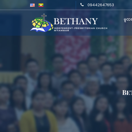
09442647653
မူလစ
Be