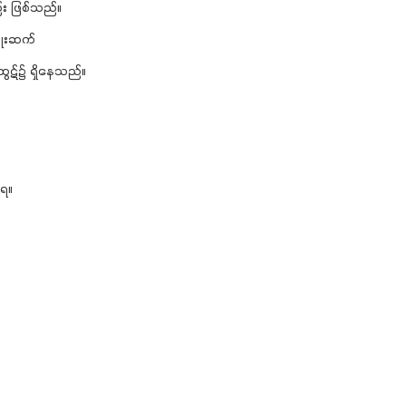
း ဖြစ်သည်။
ိုးဆက်
ွဋ်၌ ရှိနေသည်။
ူရ။