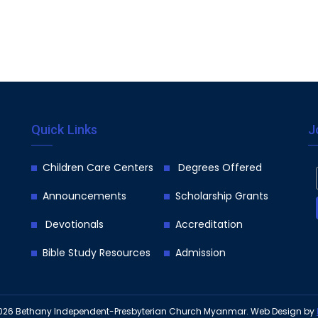
Quick Links
J
Children Care Centers
Degrees Offered
Announcements
Scholarship Grants
Devotionals
Accreditation
Bible Study Resources
Admission
026
Bethany Independent-Presbyterian Church Myanmar.
Web Design
by