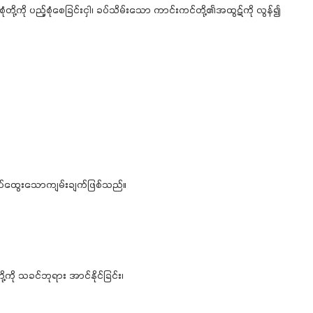
ို ပည့်စုံစေခြင်းငှါ၊ ခပ်သိမ်းသော ကာင်းကင်တို့၏အထွဋ်ကို လွန်၍
ှုပ်ထွေးသောကျမ်းချက်ဖြစ်သည်။
ကို သခင်ဘုရား အာင်နိုင်ခြင်း၊