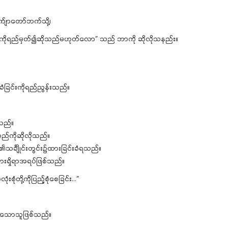
ျာတော်ဘက်သို့၊
းကိုရည်မှတ်၍ဆိုသည်မဟုတ်လော” သည် ဘာကို ဆိုလိုသနည်း။
င်းကိုရည်ညွန်းသည်။
သည်။
သည်ကိုဆိုလိုသည်။
်္ချိုင်းတွင်း၌ထားခြင်းခံရသည်။
းရှိရာအရပ်ဖြစ်သည်။
တို့ကိုပြည့်စုံစေခြင်း…”
်သောသူဖြစ်သည်။