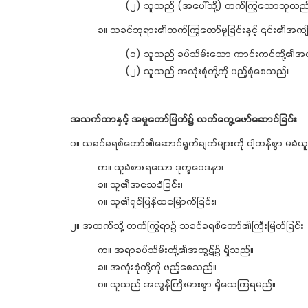
(၂) သူသည် (အပေါ်သို့) တက်ကြွသောသူလည်
ခ။ သခင်ဘုရား၏တက်ကြွတော်မူခြင်းနှင့် ၎င်း၏အကျ
(၁) သူသည် ခပ်သိမ်းသော ကာင်းကင်တို့၏အထ
(၂) သူသည် အလုံးစုံတို့ကို ပည့်စုံစေသည်။
အသက်တာနှင့် အမှုတော်မြတ်၌ လက်တွေ့ဖော်ဆောင်ခြင်း
၁။ သခင်ခရစ်တော်၏ဆောင်ရွက်ချက်များကို ပါ့တန်စွာ မခံယ
က။ သူခံစားရသော ဒုက္ခဝေဒနာ၊
ခ။ သူ၏အသေခံခြင်း၊
ဂ။ သူ၏ရှင်ပြန်ထမြောက်ခြင်း၊
၂။ အထက်သို့ တက်ကြွရာ၌ သခင်ခရစ်တော်၏ကြီးမြတ်ခြင်း
က။ အရာခပ်သိမ်းတို့၏အထွဋ်၌ ရှိသည်။
ခ။ အလုံးစုံတို့ကို ဖည့်စေသည်။
ဂ။ သူသည် အလွန်ကြီးမားစွာ ရိုသေကြရမည်။