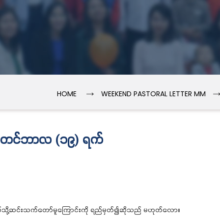
→
HOME
WEEKEND PASTORAL LETTER MM
က်တင်ဘာလ (၁၉) ရက်
ို့ဆင်းသက်တော်မူကြောင်းကို ရည်မှတ်၍ဆိုသည် မဟုတ်လော။