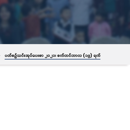
→
ပတ်စဉ်သင်းအုပ်ပေးစာ ၂၀၂၁၊ စက်တင်ဘာလ (၁၉) ရက်