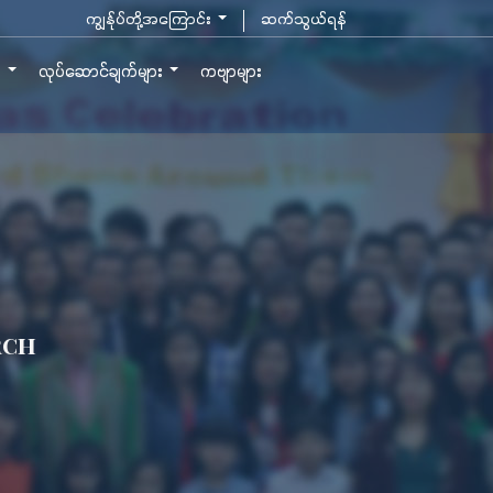
ကျွန်ုပ်တို့အကြောင်း
ဆက်သွယ်ရန်
ာ
လုပ်ဆောင်ချက်များ
ကဗျာများ
rch