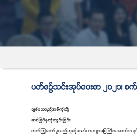
ပတ်စဉ်သင်းအုပ်ပေးစာ ၂၀၂၁၊ စ
ချစ်သောညီအစ်ကိုတို့၊
ဆင်ခြင်နှလုံးသွင်းခြင်း
တက်ကြွတော်မူသည်ဟုဆိုသော်၊ အစစွာမြေကြီးအောက်အရပ်သ