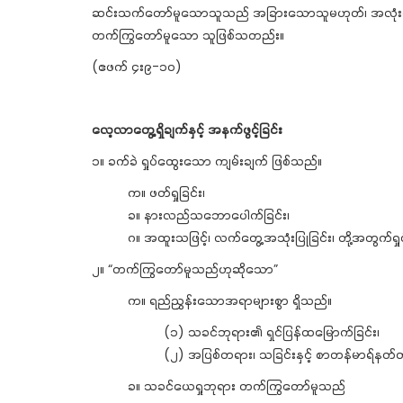
ဆင်းသက်တော်မူသောသူသည် အခြားသောသူမဟုတ်၊ အလုံးစုံတို့က
တက်ကြွတော်မူသော သူဖြစ်သတည်း။
(ဧဖက် ၄း၉-၁၀)
လေ့လာတွေ့ရှိချက်နှင့် အနက်ဖွင့်ခြင်း
၁။ ခက်ခဲ ရှုပ်ထွေးသော ကျမ်းချက် ဖြစ်သည်။
က။ ဖတ်ရှုခြင်း၊
ခ။ နားလည်သဘောပေါက်ခြင်း၊
ဂ။ အထူးသဖြင့်၊ လက်တွေ့အသုံးပြုခြင်း၊ တို့အတွက်ရ
၂။ “တက်ကြွတော်မူသည်ဟုဆိုသော”
က။ ရည်ညွှန်းသောအရာများစွာ ရှိသည်။
(၁) သခင်ဘုရား၏ ရှင်ပြန်ထမြောက်ခြင်း၊
(၂) အပြစ်တရား၊ သခြင်းနှင့် စာတန်မာရ်နတ်တို့
ခ။ သခင်ယေရှုဘုရား တက်ကြွတော်မူသည်