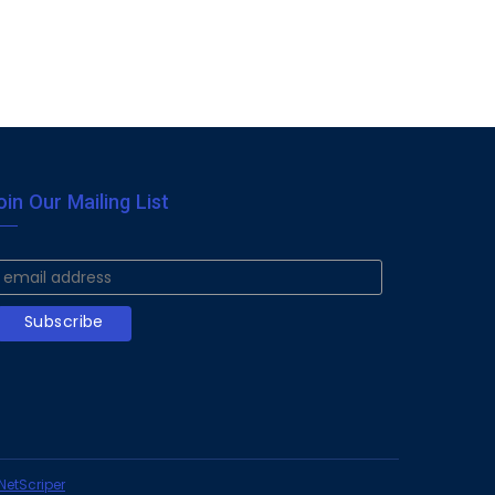
oin Our Mailing List
NetScriper