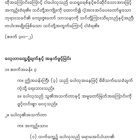
ထိုအကြောင်းကြောင့် ငါပေါလုသည် ယေရှုခရစ်နှင့်စပ်ဆိုင်သောအားဖြင့်
အကျဉ်းခံရ၏။ သင်တို့အကျိုးကို ထောက်၍ ငါ့အားအပ်ပေးတော်မူသော
ဘုရားသခင်၏ ကျေးဇူးတော် သာသနာကို သင်တို့ကြားသိရသည်နှင့်အညီ၊
တပါးအမျိုးဖြစ်သော သင်တို့အတွက်ကြောင့် ငါခံရ၏။
(ဧဖက် ၃း၁-၂)
လေ့လာတွေ့ရှိချက်နှင့် အနက်ဖွင့်ခြင်း
၁။ ဧဖက်အခန်း ၃
က။ ဤအခန်းကြီး (၃) သည် ပေါလုအနေဖြင့် မိမိသက်သေခံချက်
ကဲ့သို့ ရေးသားသည်။
ခ။ ပေါလုသည် သူ၏အသက်တာနှင့် အမှုတော်မြတ်အကြောင်းကို
ဖွင့်လင်းစွာ ဝေငှသည်။
၂။ ပေါလု၏အသက်တာ
က။ အကျဉ်းသား
(၁) လက်တွေ့၌ ပေါလုသည် ရောမအင်ပါယာ၏