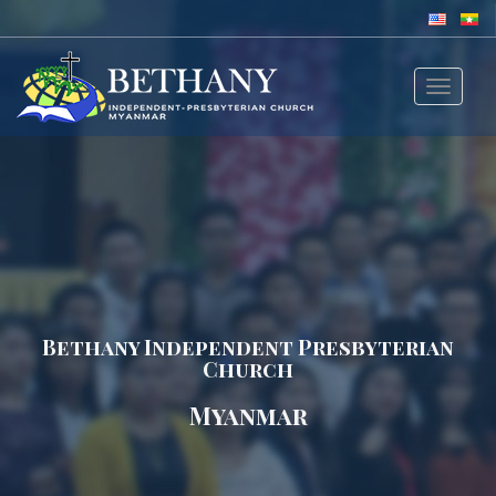
Toggle
navigat
Bethany Independent Presbyterian
Church
Myanmar