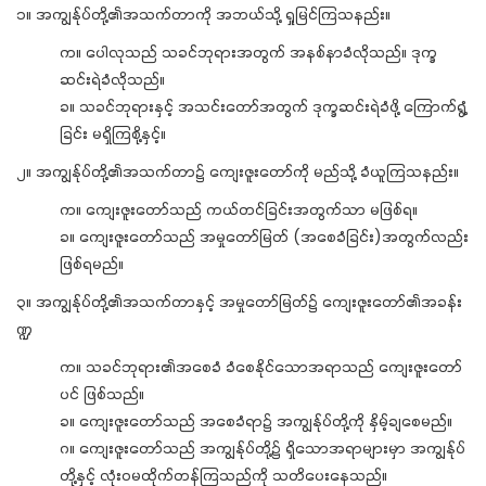
၁။ အကျွန်ုပ်တို့၏အသက်တာကို အဘယ်သို့ ရှုမြင်ကြသနည်း။
က။ ပေါလုသည် သခင်ဘုရားအတွက် အနစ်နာခံလိုသည်။ ဒုက္ခ
ဆင်းရဲခံလိုသည်။
ခ။ သခင်ဘုရားနှင့် အသင်းတော်အတွက် ဒုက္ခဆင်းရဲခံဖို့ ကြောက်ရွံ့
ခြင်း မရှိကြစို့နှင့်။
၂။ အကျွန်ုပ်တို့၏အသက်တာ၌ ကျေးဇူးတော်ကို မည်သို့ ခံယူကြသနည်း။
က။ ကျေးဇူးတော်သည် ကယ်တင်ခြင်းအတွက်သာ မဖြစ်ရ။
ခ။ ကျေးဇူးတော်သည် အမှုတော်မြတ် (အစေခံခြင်း)အတွက်လည်း
ဖြစ်ရမည်။
၃။ အကျွန်ုပ်တို့၏အသက်တာနှင့် အမှုတော်မြတ်၌ ကျေးဇူးတော်၏အခန်း
ဏ္ဍ
က။ သခင်ဘုရား၏အစေခံ ခံစေနိုင်သောအရာသည် ကျေးဇူးတော်
ပင် ဖြစ်သည်။
ခ။ ကျေးဇူးတော်သည် အစေခံရာ၌ အကျွန်ုပ်တို့ကို နှိမ့်ချစေမည်။
ဂ။ ကျေးဇူးတော်သည် အကျွန်ုပ်တို့၌ ရှိသောအရာများမှာ အကျွန်ုပ်
တို့နှင့် လုံး၀မထိုက်တန်ကြသည်ကို သတိပေးနေသည်။