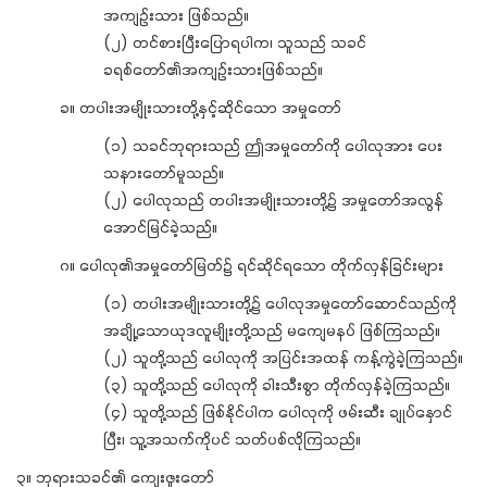
အကျဉ်းသား ဖြစ်သည်။
(၂) တင်စားပြီးပြောရပါက၊ သူသည် သခင်
ခရစ်တော်၏အကျဉ်းသားဖြစ်သည်။
ခ။ တပါးအမျိုးသားတို့နှင့်ဆိုင်သော အမှုတော်
(၁) သခင်ဘုရားသည် ဤအမှုတော်ကို ပေါလုအား ပေး
သနားတော်မူသည်။
(၂) ပေါလုသည် တပါးအမျိုးသားတို့၌ အမှုတော်အလွန်
အောင်မြင်ခဲ့သည်။
ဂ။ ပေါလု၏အမှုတော်မြတ်၌ ရင်ဆိုင်ရသော တိုက်လှန်ခြင်းများ
(၁) တပါးအမျိုးသားတို့၌ ပေါလုအမှုတော်ဆောင်သည်ကို
အချို့သောယုဒလူမျိုးတို့သည် မကျေမနပ် ဖြစ်ကြသည်။
(၂) သူတို့သည် ပေါလုကို အပြင်းအထန် ကန့်ကွဲခဲ့ကြသည်။
(၃) သူတို့သည် ပေါလုကို ခါးသီးစွာ တိုက်လှန်ခဲ့ကြသည်။
(၄) သူတို့သည် ဖြစ်နိုင်ပါက ပေါလုကို ဖမ်းဆီး ချုပ်နှောင်
ပြီး၊ သူ့အသက်ကိုပင် သတ်ပစ်လိုကြသည်။
၃။ ဘုရားသခင်၏ ကျေးဇူးတော်