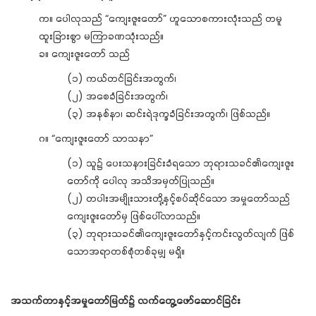
က။ ပေါလုသည် “ကျေးဇူးတော်” ဟူသောစကားလုံးသည် တမူ
ထူးခြားစွာ မကြာခဏသုံးသည်။
ခ။ ကျေးဇူးတော် သည်
(၁) ကယ်တင်ခြင်းအတွက်၊
(၂) အစေခံခြင်းအတွက်၊
(၃) အနစ်နာ၊ ဆင်းရဲဒုက္ခခံခြင်းအတွက်၊ ဖြစ်သည်။
ဂ။ “ကျေးဇူးတော် သာသနာ”
(၁) သူ၌ ပေးသနားခြင်းခံရသော ဘုရားသခင်၏ကျေးဇူး
တော်ကို ပေါလု အသိအမှတ်ပြုသည်။
(၂) တပါးအမျိုးသားတို့နှင့်စပ်ဆိုင်သော အမှုတော်သည်
ကျေးဇူးတော်မှ ဖြစ်ပေါ်လာသည်။
(၃) ဘုရားသခင်၏ကျေးဇူးတော်နှင့်ကင်းလွတ်လျက် ဖြစ်
သောအရာတစ်စုံတစ်ခုမျှ မရှိ။
အသက်တာနှင့်အမှုတော်မြတ်၌ လက်တွေ့ဖော်ဆောင်ခြင်း