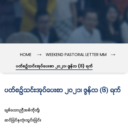
→
→
HOME
WEEKEND PASTORAL LETTER MM
ပတ်စဉ်သင်းအုပ်ပေးစာ ၂၀၂၁၊ ဇွန်လ (၆) ရက်
ပတ်စဉ်သင်းအုပ်ပေးစာ ၂၀၂၁၊ ဇွန်လ (၆) ရက်
ချစ်သောညီအစ်ကိုတို့၊
ဆင်ခြင်နှလုံးသွင်းခြင်း