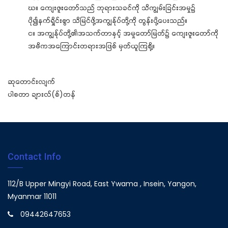
ဃ။ ကျေးဇူးတော်သည် ဘုရားသခင်ကို သိကျွမ်းခြင်းအမှု၌
ပို၍နက်ရှိုင်းစွာ သိမြင်ဖို့အကျွန်ုပ်တို့ကို တွန်းပို့ပေးသည်။
င။ အကျွန်ုပ်တို့၏အသက်တာနှင့် အမှုတော်မြတ်၌ ကျေးဇူးတော်ကို
အဓိကအကြောင်းတရားအဖြစ် မှတ်ယူကြစို့။
ဆုတောင်းလျက်
ပါစတာ ချားလ်(စ်)တန်
Contact Info
112/B Upper Mingyi Road, East Ywama , Insein, Yangon,
Myanmar 11011
09442647653