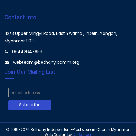
Contact Info
112/B Upper Mingyi Road, East Ywama , Insein, Yangon,
Myanmar 11011
09442647653
webteam@bethanyipcmm.org
Join Our Mailing List
© 2019-2026
Bethany Independent-Presbyterian Church Myanmar.
Web Design
by
NetScriper