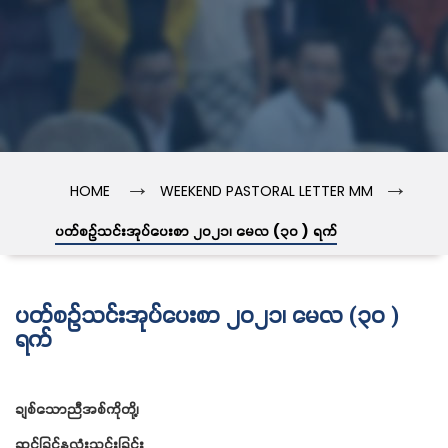
→
→
HOME
WEEKEND PASTORAL LETTER MM
ပတ်စဉ်သင်းအုပ်ပေးစာ ၂၀၂၁၊ မေလ (၃၀ ) ရက်
ပတ်စဉ်သင်းအုပ်ပေးစာ ၂၀၂၁၊ မေလ (၃၀ )
ရက်
ချစ်သောညီအစ်ကိုတို့၊
ဆင်ခြင်နှလုံးသွင်းခြင်း