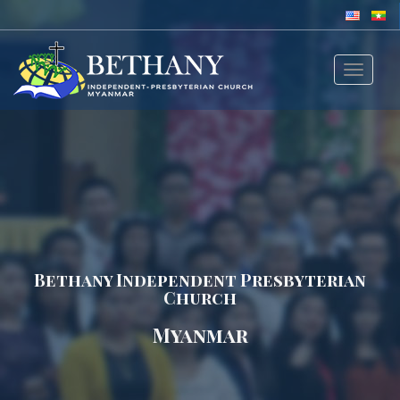
Toggle
navigat
Bethany Independent Presbyterian
Church
Myanmar