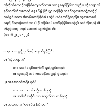
ထိုတိုက်ထောင့်အမြစ်ကျောက်ကား၊ ယေရှုခရစ်ဖြစ်သတည်း။ ထိုကျောက်
နှင့်တတိုက်လုံးသည် စေ့စပ်၍ ကြီးပွားသဖြင့်၊ သခင်ဘုရားအဘို့အလိုငှါ
သန့်ရှင်းသော ဗိမာန်တော်ဖြစ်၏။ ထိုဗိမာန်တော်၌လည်း၊ ဘုရားသခင်
သည် ဝိညာဉ်တော်အားဖြင့် ကျိန်းဝပ်တော်မူခြင်းအလိုငှါ၊ သင်တို့သည် ငါ
တို့နှင့်အတူ တည်ဆောက်လျက်ရှိကြ၏။
(ဧဖက် ၂း၂၁-၂၂)
လေ့လာတွေ့ရှိချက်နှင့် အနက်ဖွင့်ခြင်း
၁။ “ထိုကျောက်”
က။ သခင်ခရစ်တော်ကို ရည်ညွန်းသည်။
ခ။ သူသည် အဓိကအခန်းကဏ္ဍ၌ ရှိသည်။
၂။ အဆောက်အဦး ပုံရိပ်
က။ အဆောက်အဦးတစ်ခုလုံး
ခ။ အစိတ်အပိုင်းသာ မဟုတ်ဘဲ၊ တစ်ခုလုံး
၃။ အတူတကွ “စေ့စပ်၍ ကြီးပွား”