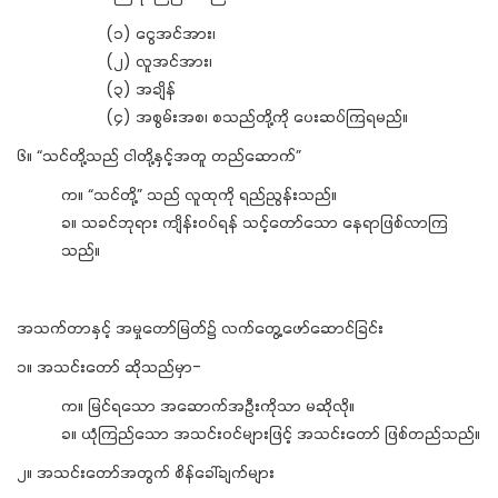
(၁) ငွေအင်အား၊
(၂) လူအင်အား၊
(၃) အချိန်
(၄) အစွမ်းအစ၊ စသည်တို့ကို ပေးဆပ်ကြရမည်။
၆။ “သင်တို့သည် ငါတို့နှင့်အတူ တည်ဆောက်”
က။ “သင်တို့” သည် လူထုကို ရည်ညွန်းသည်။
ခ။ သခင်ဘုရား ကျိန်းဝပ်ရန် သင့်တော်သော နေရာဖြစ်လာကြ
သည်။
အသက်တာနှင့် အမှုတော်မြတ်၌ လက်တွေ့ဖော်ဆောင်ခြင်း
၁။ အသင်းတော် ဆိုသည်မှာ-
က။ မြင်ရသော အဆောက်အဦးကိုသာ မဆိုလို။
ခ။ ယုံကြည်သော အသင်းဝင်များဖြင့် အသင်းတော် ဖြစ်တည်သည်။
၂။ အသင်းတော်အတွက် စိန်ခေါ်ချက်များ