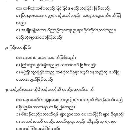
က။ တစ်လုံးတစ်ဝတည်းဖြစ်ခြင်း၊ စည်းလုံးခြင်း ဖြစ်သည်။
ခ။ ခြားနားသောကဏ္ဍများရှိသော်လည်း၊ အတူတကွဆက်နွယ်ကြ
သည်။
ဂ။ အမျိုးမျိုးသော ဝိညာဉ်ဆုကျေးဇူးများပိုင်ဆိုင်သော်လည်း၊
စည်းလုံးစွာအစေခံကြသည်။
၄။ ကြီးထွားခြင်း
က။ အရေးပါသော အချက်ဖြစ်သည်။
ခ။ ကြီးထွားခြင်းရှိသည်မှာ သဘာဝပင် ဖြစ်သည်။
ဂ။ မကြီးထွားခြင်းသည် တစ်စုံတစ်ခုမှားယွင်းနေသည်ကို ဖော်ပြ
သောအချက်ဖြစ်သည်။
၅။ သန့်ရှင်းသော ထိုဗိမာန်တော်ကို တည်ဆောက်လျက်
က။ ရှေးခေတ်က က္ကုသရေလလူမျိုးများအတွက် ဗိမာန်တော်သည်
မရှိမဖြစ်သောအရာ တစ်ခုဖြစ်သည်။
ခ။ ဗိမာန်တည်ဆောက်ရန် များစွာသော ပေးဆပ်ခြင်းများ ရှိရမည်။
ဂ။ အသင်းတော် တည်ဆောက်ရာမှာလည်း ထိုနည်းတူ များစွာ
ပေးဆပ်ကြရမည်ဖြစ်သည်။