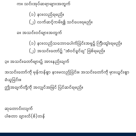
က။ သင်းအုပ်ဆရာများအတွက်
(၁) နားလည်ရမည်။
(၂) လက်ဆင့်ကမ်း၍ သင်ပေးရမည်။
ခ။ အသင်းဝင်များအတွက်
(၁) နားလည်သဘောပေါက်ခြင်းအမှု၌ ကြီးထွါးရမည်။
(၂) အသင်းတော်၌ “အံဝင်ခွင်ချ” ဖြစ်ရမည်။
၃။ အသင်းတော်များ၌ အားနည်းချက်
အသင်းတော်ကို မှန်ကန်စွာ နားမလည်ခြင်း။ အသင်းတော်ကို မှားယွင်းစွာ
ခံယူခြင်း။
ဤအချက်တို့ကို အလျှင်အမြင် ပြင်ဆင်ရမည်။
ဆုတောင်းလျက်
ပါစတာ ချားလ်(စ်)တန်