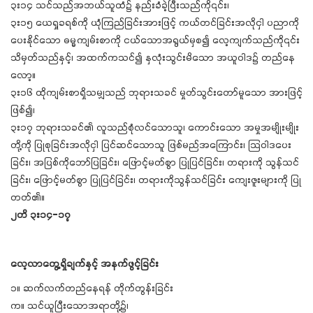
၃း၁၄ သင်သည်အဘယ်သူထံ၌ နည်းခံခဲ့ပြီးသည်ကို၎င်း၊
၃း၁၅ ယေရှုခရစ်ကို ယုံကြည်ခြင်းအားဖြင့် ကယ်တင်ခြင်းအလိုငှါ ပညာကို
ပေးနိုင်သော ဓမ္မကျမ်းစာကို ငယ်သောအရွယ်မှစ၍ လေ့ကျက်သည်ကို၎င်း
သိမှတ်သည်နှင့်၊ အထက်ကသင်၍ နှလုံးသွင်းမိသော အယူဝါဒ၌ တည်နေ
လော့။
၃း၁၆ ထိုကျမ်းစာရှိသမျှသည် ဘုရားသခင် မှုတ်သွင်းတော်မူသော အားဖြင့်
ဖြစ်၍၊
၃း၁၇ ဘုရားသခင်၏ လူသည်စုံလင်သောသူ၊ ကောင်းသော အမှုအမျိုးမျိုး
တို့ကို ပြုစုခြင်းအလိုငှါ ပြင်ဆင်သောသူ ဖြစ်မည်အကြောင်း၊ သြဝါဒပေး
ခြင်း၊ အပြစ်ကိုဘော်ပြခြင်း၊ ဖြောင့်မတ်စွာ ပြုပြင်ခြင်း၊ တရားကို သွန်သင်
ခြင်း၊ ဖြောင့်မတ်စွာ ပြုပြင်ခြင်း၊ တရားကိုသွန်သင်ခြင်း ကျေးဇူးများကို ပြု
တတ်၏။
၂တိ ၃း၁၄-၁၇
လေ့လာတွေ့ရှိချက်နှင့် အနက်ဖွင့်ခြင်း
၁။ ဆက်လက်တည်နေရန် တိုက်တွန်းခြင်း
က။ သင်ယူပြီးသောအရာတို့၌၊