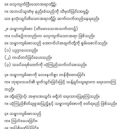
ခ။ လေ့ကျက်ပြီးသောအရာတို့၌၊
ဂ။ အဘယ်သူထံမှ နည်းခံသည်ကို သိမှတ်ခြင်းအမှု၌၊
ဃ။ နှလုံးသွင်းမိသောအရာတို့၌၊ ဆက်လက်တည်နေရမည်။
၂။ သမ္မာကျမ်းစာ (တိမောသေအသက်တာ၌)
က။ ငယ်စဉ်ကတည်းက လေ့ကျက်သောအရာ ဖြစ်သည်။
ခ။ သမ္မာကျမ်းစာသည် အောက်ပါအချက်တို့ကို စွမ်းစောင်သည်။
(၁) ပညာပေးသည်။
(၂) ကယ်တင်ခြင်းပေးသည်။
(၃) သခင်ခရစ်တော်ကို ယုံကြည်သက်ဝင်စေသည်။
၃။ သမ္မာကျမ်းစာကို လေးနက်စွာ တန်ဖိုးထားခြင်း
က။ ဘုရားသခင်၏ မှုတ်သွင်းခြင်းဖြင့် သန့်ရှင်းသူများက ရေးသားကြ
သည်။
ခ။ ထို့ကြောင့်၊ အမှားအယွင်း မရှိဘဲ ရေးသားပြုစုကြသည်။
ဂ။ ယုံကြည်စိတ်ချမှုအပြည့်နှင့် သမ္မာကျမ်းစာကို ဖတ်ရမည် ဖြစ်သည်။
၄။ သမ္မာကျမ်းစာသည်
က။ သြဝါဒပေးခြင်း၊
ခ။ အပြစ်ဖော်ပြခြင်း၊