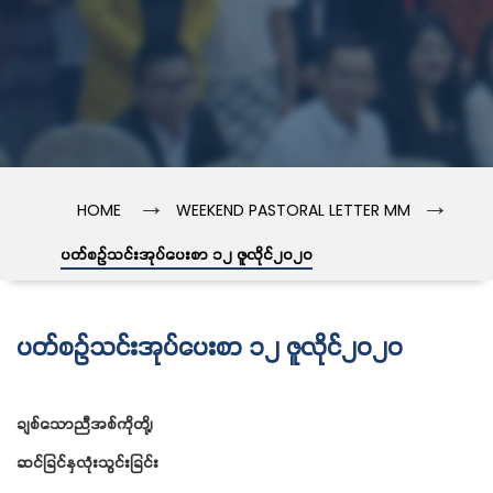
→
→
HOME
WEEKEND PASTORAL LETTER MM
ပတ်စဉ်သင်းအုပ်ပေးစာ ၁၂ ဇူလိုင်၂၀၂၀
ပတ်စဉ်သင်းအုပ်ပေးစာ ၁၂ ဇူလိုင်၂၀၂၀
ချစ်သောညီအစ်ကိုတို့၊
ဆင်ခြင်နှလုံးသွင်းခြင်း