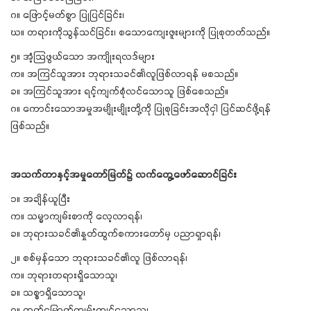
ဂ။ ဖြောင့်မတ်စွာ ပြုပြင်ခြင်း၊
ဃ။ တရားကိုသွန်သင်ခြင်း၊ စသောကျေးဇူးများကို ပြုစုတတ်သည်။
၅။ အံ့သြဖွယ်သော အကျိုးရလဒ်များ
က။ အကြင်သူအား ဘုရားသခင်၏လူဖြစ်လာရန် မစသည်။
ခ။ အကြင်သူအား ရင့်ကျက်စုံလင်သောသူ ဖြစ်စေသည်။
ဂ။ ကောင်းသောအမှုအမျိုးမျိုးတို့ကို ပြုစုခြင်းအလိုငှါ ပြင်ဆင်ဖို့ရန်
ဖြစ်သည်။
အသက်တာနှင့်အမှုတော်မြတ်၌ လက်တွေ့ဖော်ဆောင်ခြင်း
၁။ အချိန်ယူပြီး
က။ သမ္မာကျမ်းစာကို လေ့လာရန်၊
ခ။ ဘုရားသခင်၏နှုတ်ထွက်စကားတော်မှ ပညာရှာရန်၊
၂။ စစ်မှန်သော ဘုရားသခင်၏လူ ဖြစ်လာရန်၊
က။ ဘုရားတရားရှိသောသူ၊
ခ။ သစ္စာရှိသောသူ၊
ဂ။ တတ်မြောက်ကျွမ်းကျင်သောသူ၊