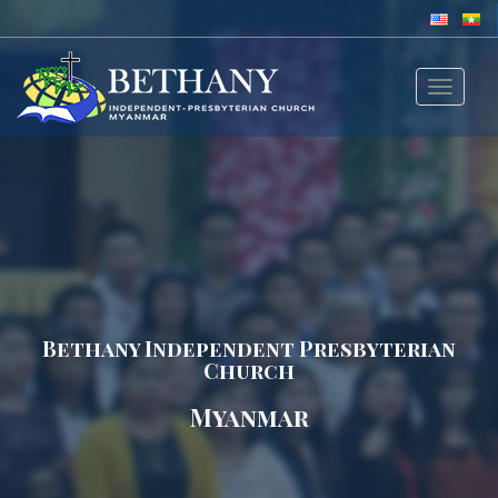
Toggle
navigat
Bethany Independent Presbyterian
Church
Myanmar