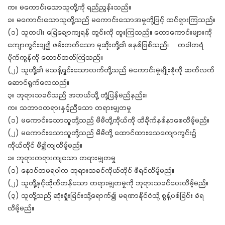
က။ မကောင်းသောသူတို့ကို ရည်ညွန်းသည်။
ခ။ မကောင်းသောသူတို့သည် မကောင်းသောအမှုတို့ဖြင့် ထင်ရှားကြသည်။
(၁) သူတပါး ခြေချောကျရန် တွင်းကို တူးကြသည်။ တောကောင်းများကို
ကျောကွင်းချ၍ ဖမ်းတတ်သော မုဆိုးတို့၏ စနစ်ဖြစ်သည်။ တခါတရံ
ပိုက်ကွန်ကို ထောင်တတ်ကြသည်။
(၂) သူတို့၏ မသန့်ရှင်းသောလက်တို့သည် မကောင်းမှုမျိုးစုံကို ဆက်လက်
ဆောင်ရွက်လေသည်။
၃။ ဘုရားသခင်သည် အဘယ်သို့ တုံ့ပြန်မည်နည်း။
က။ သဘာဝတရားနှင့်ညီသော တရားမျှတမှု
(၁) မကောင်းသောသူတို့သည် မိမိတို့ကိုယ်ကို ထိခိုက်နစ်နာစေလိမ့်မည်။
(၂) မကောင်းသောသူတို့သည် မိမိတို့ ထောင်ထားသေကျောကွင်း၌
ကိုယ်တိုင် မိ၍ကျလိမ့်မည်။
ခ။ ဘုရားတရားကျသော တရားမျှတမှု
(၁) နောင်တမရပါက ဘုရားသခင်ကိုယ်တိုင် စီရင်လိမ့်မည်။
(၂) သူတို့နှင့်ထိုက်တန်သော တရားမျှတမှုကို ဘုရားသခင်ပေးလိမ့်မည်။
(၃) သူတို့သည် ဆုံးရှုံးခြင်းသို့ရောက်၍ မရဏာနိုင်ငံသို့ စွန့်ပစ်ခြင်း ခံရ
လိမ့်မည်။