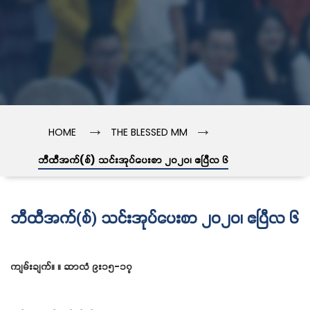
→
→
HOME
THE BLESSED MM
ဘီထီအက်(စ်) သင်းအုပ်ပေးစာ ၂၀၂၀၊ ဧပြီလ ၆
ဘီထီအက်(စ်) သင်းအုပ်ပေးစာ ၂၀၂၀၊ ဧပြီလ ၆
ကျမ်းချက်။ ။ ဆာလံ ၉း၁၅-၁၇