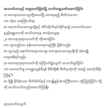
အသက်တာနှင့် အမှုတော်မြတ်၌ လက်တွေ့ဖော်ဆောင်ခြင်း
၁။ မတရားသောသူတို့အပေါ်၌ ထားရမည့် စိတ်သဘော
က။ လုံး၀ မကြောက်ရ။
ခ။ မကောင်းသောသူတို့နှင့် ထိပ်တိုက်ရင်ဆိုင်ရာ၌ မကောင်းသော
နည်းဗျူဟာကို ဘယ်တော့မှ အသုံးမချရ။
၂။ ထာဝရဘုရားသခင်ကို ကိုးစားခြင်း
က။ သူသည်သာ မှန်သောတရားသူကြီး ဖြစ်သည်။
ခ။ သူသည် နောင်တမရသောသူ၊ မတရားသောသူတို့ကို ဆုံးမ၍
တရားစီရင်မည်။
၃။ ထာဝရဘုရားသခင်ကို ကြောက်ရွံ့လျက် အသက်ရှင်ခြင်း
က။ မကောင်းမှု မကျူးလွန်မိရန် မိမိတို့၏ စိတ်နှလုံးကို အစဉ် စောင့်ထိန်း
ကြစု့ိ။
ခ။ ပို၍ ခိုင်ခံ့သော စိတ်ဓါတ်နှင့် သာ၍ခွန်အားကြီးသော ယုံကြည်ခြင်း တို့
ကို ဆက်လက်တည်ဆောက်ကြစို့။
ဆုတောင်းလျက်