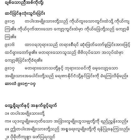
ချစ်သောညီအစ်ကိုတို့၊
ဆင်ခြင်နှလုံးသွင်းခြင်း
၉း၁၅ တပါးအမျိုးသားတို့သည် ကိုယ်တူးသောတွင်းထဲသို့ ကိုယ်ကျ
ကြ၏။ ကိုယ်ဝှက်ထားသော ကျော့ကွင်းထဲမှာ ကိုယ်ခြေတို့သည် ကျော့မိ
ကြ၏။
၉း၁၆ ထာဝရဘုရားသည် တရားစီရင် ဆုံးဖြတ်တော်မူခြင်းအားဖြင့်
ထင်ရှားတော်မူ၏။ မတရားသောသူသည် မိမိလုပ်သော အလုပ်ထဲမှာ
ကျော့မိခြင်းကိုခံရ၏။
၉း၁၇ မတရားသောသတို့နှင့် ဘုရားသခင်ကို မေ့လျော့သော
အမျိုးသားအပေါင်းတို့သည် မရဏာနိုင်ငံသို့နှင်ခြင်းကို ခံရကြလိမ့်မည်။
ဆာလံ ၉း၁၅-၁၇
တွေ့ရှိချက်နှင့် အနက်ဖွင့်ချက်
၁။ တပါးအမျိုးသားတို့
က။ ယုဒလူမျိုးမဟုတ်သော အခြားလူမျိုးဟူသမျှတို့ကို ရည်ညွှန်းသည်။
ခ။ ဤတပါးအမျိုးသားတို့သည် အစ္စရေးလူမျိုးတို့ကို ရန်ပြုနေကြသည်။
၂။ ပိုမိုတိကျစွာ ဖော်ပြရလျှင်