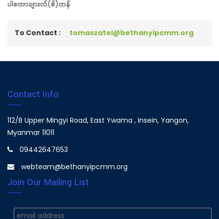
ပါစတာချားလ်(စ်)တန်
To Contact :
tomaszatel@bethanyipcmm.org
Contact Info
112/B Upper Mingyi Road, East Ywama , Insein, Yangon,
Myanmar 11011
09442647653
webteam@bethanyipcmm.org
Join Our Mailing List