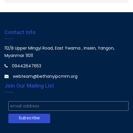
Contact Info
112/B Upper Mingyi Road, East Ywama , Insein, Yangon,
Myanmar 11011
09442647653
webteam@bethanyipcmm.org
Join Our Mailing List