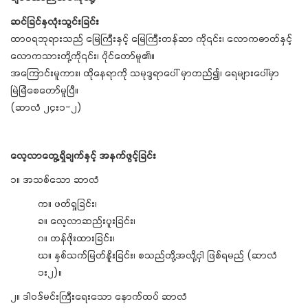
ဆင်ခြင်နှလုံးသွင်းခြင်း
ထာဝရဘုရားသည် မြေကြီးနှင့် မြေကြီးတန်ဆာ ကို၎င်း၊ လောကဓာတ်နှင့်
လောကသားတို့ကို၎င်း၊ ပိုင်တော်မူ၏။
အကြောင်းမူကား၊ ထိုနေရာကို သမုဒ္ဒရာပေါ် မှာတည်၍၊ ရေများပေါ်မှာ
မြဲမြံစေတော်မူပြီ။
(ဆာလံ ၂၄း၁-၂)
လေ့လာတွေ့ရှိချက်နှင့် အနက်ဖွင့်ခြင်း
၁။ အသစ်သော ဆာလံ
က။ ဖတ်ရှုခြင်း၊
ခ။ လေ့လာဆည်းပူးခြင်း၊
ဂ။ တန်ဖိုးထားခြင်း၊
ဃ။ နှစ်သက်မြတ်နိူးခြင်း၊ စသည်တို့အလို့ငှါ ဖြစ်ရမည် (ဆာလံ
၁း၂)။
၂။ ဒါဝဒ်မင်းကြီးရေးသော နောက်ထပ် ဆာလံ