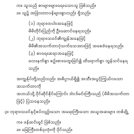
က။ သူသည် စာများများရေးသောသူ ဖြစ်သည်။
ခ။ သူ၌ အခြားတာဝန်များစွာလည်း ရှိသည်။
(၁) ဘုရားတပါးအနေဖြင့်
မိမိတိုင်းပြည်ကို ဦးဆောင်နေရသည်။
(၂) ဘုရားသခင်၏ကျွန်အနေဖြင့်
မိမိ၏အသက်တာပုံသက်သေအားဖြင့် အစေခံနေရသည်။
(၃) စာရေးဆရာအနေဖြင့်
လေးနက်စွာ စဉ်းစားတွေးမြင်၍ ထိရောက်စွာ သွန်သင်နေရ
သည်။
အကျွန်ုပ်တို့သည်လည်း အဓိပ္ပာယ်ရှိ၍ အသီးအပွင့်ကြွယ်ဝသော
အသက်တာကို
အဘယ်သို့ ပိုင်ဆိုင်နိုင်ကြောင်း ဒါဝဒ်မင်းကြီးသည် (မိမိအသက်တာ
ဖြင့်) ပြသနေသည်။
၃။ ဘုရားသခင်နှင့်စပ်လျဉ်းသော အရေးကြီးသော အယူအဆများ တစ်ချို့
က။ ဖန်ဆင်းရှင် ဖြစ်သည်။
ခ။ မြေကြီးတစ်ခုလုံးကို ပိုင်သည်။