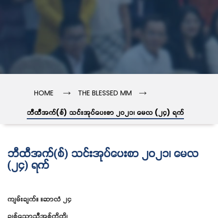
→
→
HOME
THE BLESSED MM
ဘီထီအက်(စ်) သင်းအုပ်ပေးစာ ၂၀၂၁၊ မေလ (၂၄) ရက်
ဘီထီအက်(စ်) သင်းအုပ်ပေးစာ ၂၀၂၁၊ မေလ
(၂၄) ရက်
ကျမ်းချက်။ ။ဆာလံ ၂၄
ချစ်သောညီအစ်ကိုတို့၊