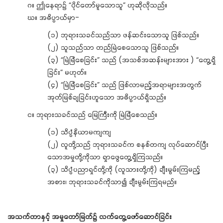
ဂ။ ဤနေရာ၌ “ပိုင်တော်မူသောသူ” ဟုဆိုလိုသည်။
ဃ။ အဓိပ္ပာယ်မှာ-
(၁) ဘုရားသခင်သည်သာ ဖန်ဆင်းသောသူ ဖြစ်သည်။
(၂) သူသည်သာ တည်မြဲစေသောသူ ဖြစ်သည်။
(၃) “မြဲမြံစေခြင်း” သည် (အသစ်အဆန်းများအား ) “တွေ့ရှိ
ခြင်း” မဟုတ်။
(၄) “မြဲမြံစေခြင်း” သည် ဖြစ်လာမည့်အရာများအတွက်
အုတ်မြစ်ချခြင်းဟူသော အဓိပ္ပာယ်ရှိသည်။
င။ ဘုရားသခင်သည် မြေကြီးကို မြဲမြံစေသည်။
(၁) သိပ္ပံနိယာမကျကျ
(၂) လူတို့သည် ဘုရားသခင်က စနစ်တကျ လုပ်ဆောင်ပြီး
သောအမှုတို့ကိုသာ ရှာဖွေတွေ့ရှိကြသည်။
(၃) သိပ္ပံပညာရှင်တို့ကို (လူသားတို့ကို) ချီးမွမ်းကြမည့်
အစား၊ ဘုရားသခင်ကိုသာ၍ ချီးမွမ်းကြရမည်။
အသက်တာနှင့် အမှုတော်မြတ်၌ လက်တွေ့ဖော်ဆောင်ခြင်း