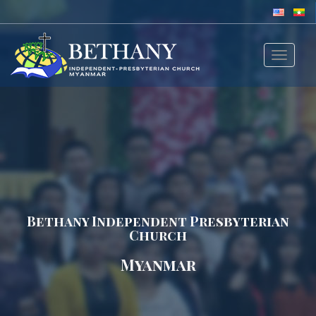
Toggle
navigat
Bethany Independent Presbyterian
Church
Myanmar