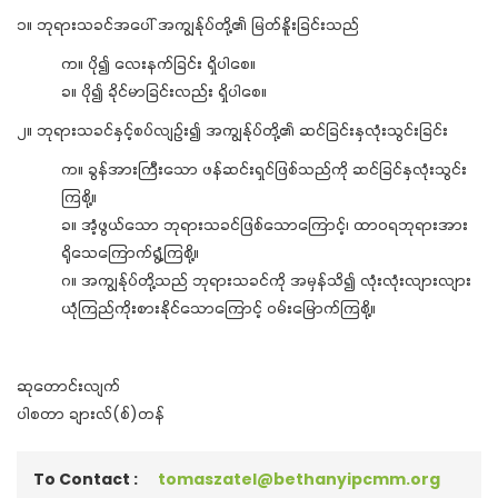
၁။ ဘုရားသခင်အပေါ် အကျွန်ုပ်တို့၏ မြတ်နိူးခြင်းသည်
က။ ပို၍ လေးနက်ခြင်း ရှိပါစေ။
ခ။ ပို၍ ခိုင်မာခြင်းလည်း ရှိပါစေ။
၂။ ဘုရားသခင်နှင့်စပ်လျဉ်း၍ အကျွန်ုပ်တို့၏ ဆင်ခြင်းနှလုံးသွင်းခြင်း
က။ ခွန်အားကြီးသော ဖန်ဆင်းရှင်ဖြစ်သည်ကို ဆင်ခြင်နှလုံးသွင်း
ကြစို့။
ခ။ အံ့ဖွယ်သော ဘုရားသခင်ဖြစ်သောကြောင့်၊ ထာဝရဘုရားအား
ရိုသေကြောက်ရွံ့ကြစို့။
ဂ။ အကျွန်ုပ်တို့သည် ဘုရားသခင်ကို အမှန်သိ၍ လုံးလုံးလျားလျား
ယုံကြည်ကိုးစားနိုင်သောကြောင့် ဝမ်းမြောက်ကြစို့။
ဆုတောင်းလျက်
ပါစတာ ချားလ်(စ်)တန်
To Contact :
tomaszatel@bethanyipcmm.org