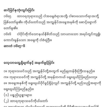
ဆင်ခြင်နှလုံးသွင်းခြင်း
၁၆း၅ ထာဝရဘုရားသည် ငါအမွေခံရာအဘို့၊ ငါစားသောက်ရာအဘို့
ဖြစ်တော်မူ၏။ ကိုယ်တော်သည် အကျွန်ုပ်အမွေအနှစ်ကို စောင့်ရှောက်
တော်မူ၏။
၁၆း၆ ငါပိုင်ထိုက်သောနယ်နိမိတ်သည် သာယာသော အရပ်တွင်ကျ၍၊
ကောင်းမွန်သော အမွေကို ငါခံရပြီး။
ဆာလံ ၁၆း၅-၆
လေ့လာတွေ့ရှိချက်နှင့် အနက်ဖွင့်ခြင်း
၁။ ဘုရားသခင်သည် အကျွန်ုပ်တို့အတွက် မည်မျှတန်ဖိုးကြီးသနည်း။
က။ ဘုရားသခင်ကို အကျွန်ုပ်တို့ အမှန်တကယ် ရွေးချယ်ကြမည်လော့။
ခ။ အမွေအနှစ်ကို ရွေးချယ်ပိုင်ခွင့်ရှိခဲ့လျှင် အကျွန်ုပ်တို့ မည်သည့်အရာကို
ရွေးချယ်ကြမည်နည်း။
(၁) ပစ္စည်းဥစ္စာများ၊
(၂) ထာရဘုရာသခင်ကိုယ်တော်၊