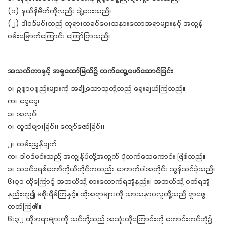
(၁) နယ်နိမိတ်ကိုလည်း ချဲ့ပေးသည်။
(၂) ဒါဝဒ်မင်းသည် ဘုရားသခင်ပေးသနားသောအရာများနှင့် အလွန်
ဝမ်းမြောက်ကြောင်း ကြော်ငြာသည်။
အသက်တာနှင့် အမှုတော်မြတ်၌ လက်တွေ့ဖော်ဆောင်ခြင်း
၁။ ဥစ္စာပစ္စည်းများကို အချို့သောသူတို့သည် ရွေးချယ်ကြသည်။
က။ ရွေငွေ၊
ခ။ အလုပ်၊
ဂ။ လူသိများခြင်း၊ ကျော်ဇော်ခြင်း၊
၂။ လမ်းညွန်ချက်
က။ ဒါဝဒ်မင်းသည် အကျွန်ုပ်တို့အတွက် ပုံသက်သေကောင်း ဖြစ်သည်။
ခ။ သခင်ခရစ်တော်ကိုယ်တိုင်ကလည်း အောက်ပါအတိုင်း သွန်သင်ခဲ့သည်။
၆း၃၁ ထိုကြောင့် အဘယိသို့ စားသောက်ရအံ့နည်း။ အဘယ်သို့ ဝတ်ရအံ့
နည်းဟူ၍ မစိုးရိမ်ကြနှင့်။ ထိုအရာများကို သာသနာပလူတို့သည် ရှာဖွေ
တတ်ကြ၏။
၆း၃၂ ထိုအရာများကို သင်တို့သည် အသုံးလိုကြောင်းကို ကောင်းကင်ဘုံ၌