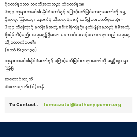
ရှိတော်မူသော သင်တို့အဘသည် သိတော်မူ၏။-
၆း၃၃ ဘုရားသခင်၏ နိုင်ငံတော်နှင့် ဖြောင့်မတ်ခြင်းတရားတော်ကို ရှေ့
ဦးစွာရှာကြလော့။ နောက်မှ ထိုအရာများကို ထပ်၍ပေးတော်မူလတံ့။-
၆း၃၄ ထို့ကြောင့် နက်ဖြန်အဘို့ မစိုးရိမ်ကြနှင့်။ နက်ဖြန်နေ့သည် မိမိအဘို့
စိုးရိမ်လိမ့်မည်။ ယခုနေ့၌ရှိသော မကောင်းမသင့်သောအရာသည် ယခုနေ့
ဘို့ လောက်ပေ၏။
(မဿဲ ၆း၃၁-၃၄)
ဘုရားသခင်၏နိုင်ငံတော်နှင့် ဖြောင့်မတ်ခြင်းတရားတော်ကို ရှေ့ဦးစွာ ရှာ
ကြစို့။
ဆုတောင်းလျက်
ပါစတာချာလ်း(စ်)တန်
To Contact :
tomaszatel@bethanyipcmm.org