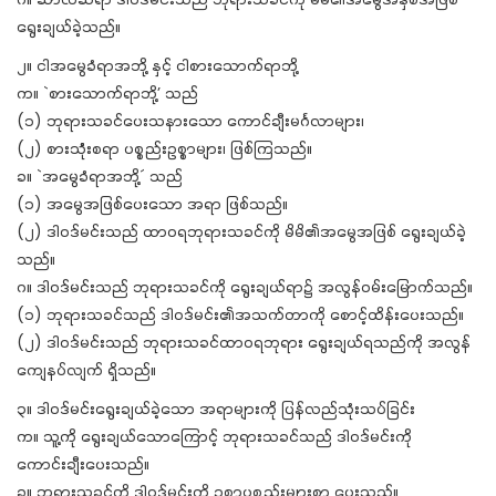
ဂ။ ဆာလံဆရာ ဒါဝဒ်မင်းသည် ဘုရားသခင်ကို မိမိ၏အမွေအနှစ်အဖြစ်
ရွေးချယ်ခဲ့သည်။
၂။ ငါအမွေခံရာအဘို့ နှင့် ငါစားသောက်ရာဘို့
က။ `စားသောက်ရာဘို့’ သည်
(၁) ဘုရားသခင်ပေးသနားသော ကောင်ချီးမင်္ဂလာများ၊
(၂) စားသုံံးစရာ ပစ္စည်းဥစ္စာများ၊ ဖြစ်ကြသည်။
ခ။ `အမွေခံရာအဘို့´ သည်
(၁) အမွေအဖြစ်ပေးသော အရာ ဖြစ်သည်။
(၂) ဒါဝဒ်မင်းသည် ထာဝရဘုရားသခင်ကို မိမိ၏အမွေအဖြစ် ရွေးချယ်ခဲ့
သည်။
ဂ။ ဒါဝဒ်မင်းသည် ဘုရားသခင်ကို ရွေးချယ်ရာ၌ အလွန်ဝမ်းမြောက်သည်။
(၁) ဘုရားသခင်သည် ဒါဝဒ်မင်း၏အသက်တာကို စောင့်ထိန်းပေးသည်။
(၂) ဒါဝဒ်မင်းသည် ဘုရားသခင်ထာဝရဘုရား ရွေးချယ်ရသည်ကို အလွန်
ကျေနပ်လျက် ရှိသည်။
၃။ ဒါဝဒ်မင်းရွေးချယ်ခဲ့သော အရာများကို ပြန်လည်သုံးသပ်ခြင်း
က။ သူ့ကို ရွေးချယ်သောကြောင့် ဘုရားသခင်သည် ဒါဝဒ်မင်းကို
ကောင်းချီးပေးသည်။
ခ။ ဘုရားသခင်ကို ဒါဝဒ်မင်းကို ဥစ္စာပစ္စည်းများစွာ ပေးသည်။