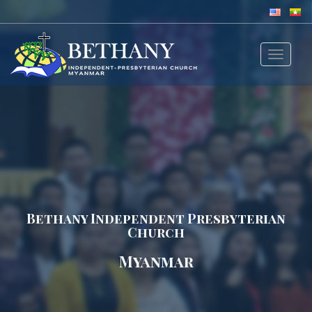
Toggle
navigat
Bethany Independent Presbyterian
Church
Myanmar