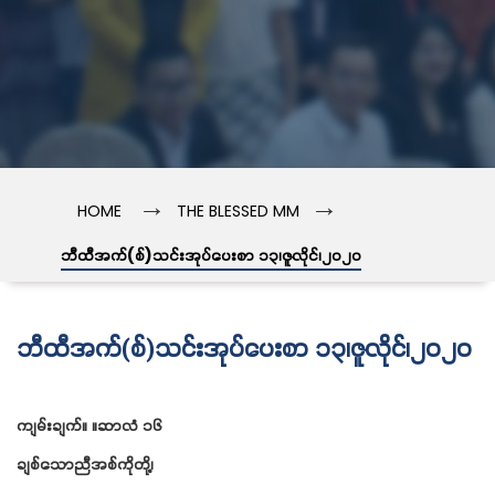
→
→
HOME
THE BLESSED MM
ဘီထီအက်(စ်)သင်းအုပ်ပေးစာ ၁၃၊ဇူလိုင်၊၂၀၂၀
ဘီထီအက်(စ်)သင်းအုပ်ပေးစာ ၁၃၊ဇူလိုင်၊၂၀၂၀
ကျမ်းချက်။ ။ဆာလံ ၁၆
ချစ်သောညီအစ်ကိုတို့၊