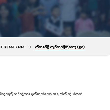
→
HE BLESSED MM
ထိုသခင်၌ ကျင်လည်ကြလော့ (၅၀)
ါပေါလုသည် သင်တို့အား နှုတ်ဆက်သော အချက်ကို ကိုယ်လက်