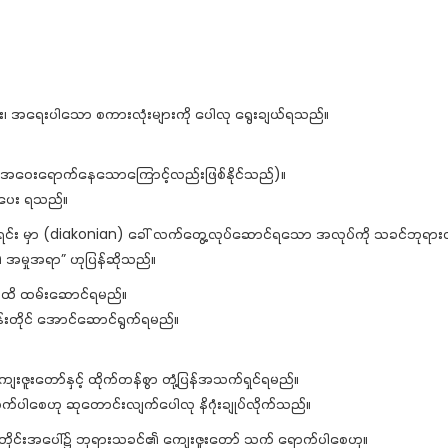
၊ အရေးပါသော စကားလုံးများကို ပေါလု ရွေးချယ်ရသည်။
င် (အဝေးရောက်နေသောကြောင့်လည်းဖြစ်နိုင်သည်)။
ိပေး ရသည်။
းရင်း မှာ (diakonian) ခေါ် လက်တွေ့လုပ်ဆောင်ရသော အလုပ်ကို သခင်ဘုရားထ
၏ အမှုအရာ” ဟုပြန်ဆိုသည်။
းထိ ထမ်းဆောင်ရမည်။
်းတိုင် အောင်ဆောင်ရွက်ရမည်။
ေးဇူးတော်နှင့် ထိုက်တန်စွာ တုံ့ပြန်အသက်ရှင်ရမည်။
က်ပါစေဟု ဆုတောင်းလျက်ပေါလု နိဂုံးချုပ်လိုက်သည်။
တိုင်းအပေါ်၌ ဘုရားသခင်၏ ကျေးဇူးတော် သက် ရောက်ပါစေဟု။