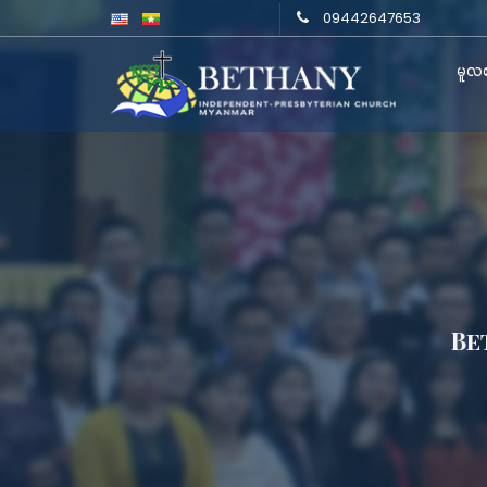
09442647653
မူလစ
Be