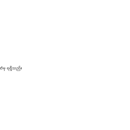
ံမှ ရရှိသည်။