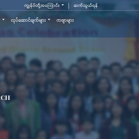
ကျွန်ုပ်တို့အကြောင်း
ဆက်သွယ်ရန်
ာ
လုပ်ဆောင်ချက်များ
ကဗျာများ
rch