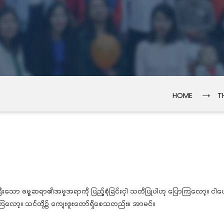
→
HOME
T
ီးသော ဓမ္မဆရာ၏အမှုအရာကို ပြည့်စုံခြင်းငှါ သတိပြုပါဟု ပြောကြလော့။ င
့ကြလော့။ သင်တို့၌ ကျေးဇူးတော်ရှိစေသတည်း။ အာမင်။