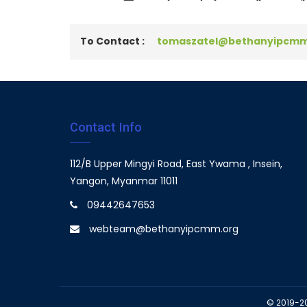
To Contact :
tomaszatel@bethanyipcmm
Contact Info
112/B Upper Mingyi Road, East Ywama , Insein,
Yangon, Myanmar 11011
09442647653
webteam@bethanyipcmm.org
© 2019-2