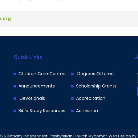
.org
Quick Links
J
Children Care Centers
Degrees Offered
Announcements
Scholarship Grants
Devotionals
Accreditation
Bible Study Resources
Admission
026
Bethany Independent-Presbyterian Church Myanmar.
Web Design
by