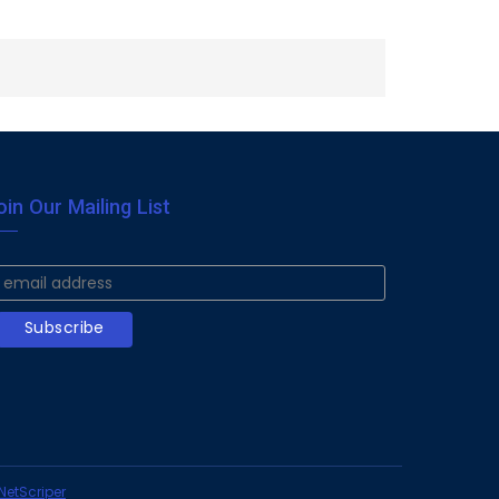
oin Our Mailing List
NetScriper