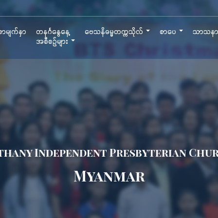
ာမျက်နှာ
တနင်္ဂနွေနေ့
ဗေသနိဓမ္မတက္ကသိုလ်
စာပေ
သာသန
အစီစဉ်များ
thany Independent Presbyterian Chu
Myanmar