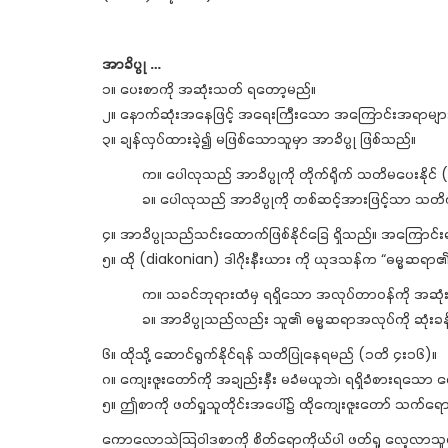
အာခိပ္ပု …
၁။ ပေးစာကို အဆုံးသတ် ရတော့မည်။
၂။ နောက်ဆုံးအနေဖြင့် အရေးကြီးသော အကြောင်းအရာများ
၃။ ချန်လှပ်ထားခဲ့၍ မဖြစ်သောသူမှာ အာခိပ္ပု ဖြစ်သည်။
က။ ပေါလုသည် အာခိပ္ပုကို တိုက်ရိုက် သတိမပေးနို
ခ။ ပေါလုသည် အာခိပ္ပုကို တစ်ဆင့်အားဖြင့်သာ သတ
၄။ အာခိပ္ပုသည်သင်းထောက်ဖြစ်နိုင်ခြေ ရှိသည်။ အကြောင်
၅။ ထို (diakonian) ဒါဂိုးနီးယား ကို ယုဒသန်က “ဓမ္မဆရာ
က။ သခင်ဘုရားထံမှ ရရှိသော အလုပ်တာဝန်ကို အဆုံ
ခ။ အာခိပ္ပုသည်လည်း သူ၏ ဓမ္မဆရာအလုပ်ကို ဆုံးခန
၆။ ထိုသို့ ဆောင်ရွက်နိုင်ရန် သတိပြုနေရမည် (၁တိ ၄း၁၆)။
ဂ။ ကျေးဇူးတော်ကို အချည်းနှီး မခံမယူဘဲ၊ ရရှိခံစားရသော ကျ
၅။ ဤစာကို ဖတ်ရှုသူတိုင်းအပေါ်၌ ထိုကျေးဇူးတော် သက်ရော
ကောလောသဲသြဝါဒစာကို စိတ်ရောကိုယ်ပါ ဖတ်ရှု လေ့လာသူ