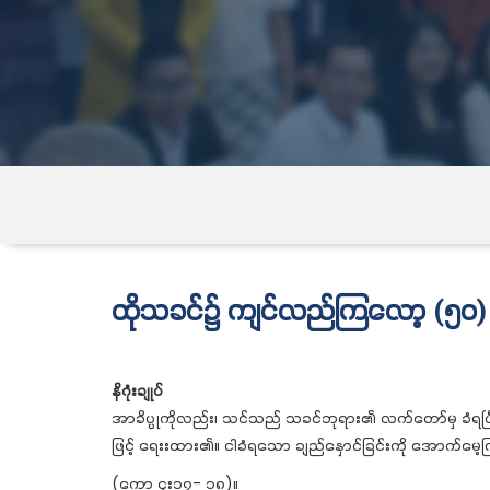
ထိုသခင်၌ ကျင်လည်ကြလော့ (၅၀)
နိဂုံးချုပ်
အာခိပ္ပုကိုလည်း၊ သင်သည် သခင်ဘုရား၏ လက်တော်မှ ခံရပြ
ဖြင့် ရေးးထား၏။ ငါခံရသော ချည်နှောင်ခြင်းကို အောက်မေ
(ကော ၄း၁၇- ၁၈)။