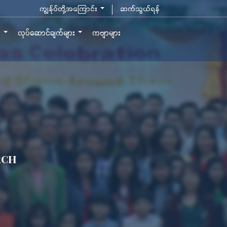
ကျွန်ုပ်တို့အကြောင်း
ဆက်သွယ်ရန်
ာ
လုပ်ဆောင်ချက်များ
ကဗျာများ
rch