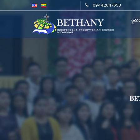
09442647653
မူလစ
Be