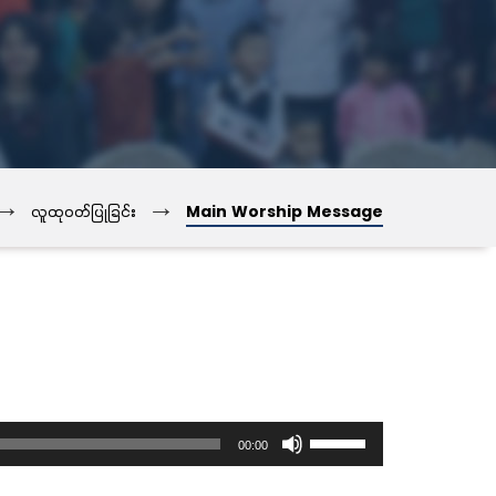
→
→
လူထုဝတ်ပြုခြင်း
Main Worship Message
Use
00:00
Up/Down
Arrow