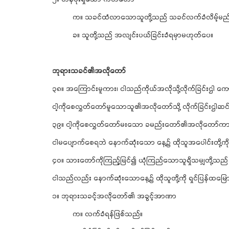
က။ သခင်ထံလာသောသူတို့သည် သခင်လက်ခံလိမ့်မည
ခ။ သူတို့သည် အလျင်းပယ်ခြင်းခံရမှာမဟုတ်ပေ။
ဘုရားသခင်၏အလိုတော်
၃၈။ အကြောင်းမူကား၊ ငါသည်ကိုယ်အလိုသို့လိုက်ခြင်းဌါ
ငါ့ကိုစေလွှတ်တော်မူသောသူ၏အလိုတော်သို့ လိုက်ခြင်းဌါ
၃၉။ ငါ့ကိုစေလွှတ်တော်မးသော ခမည်းတော်၏အလိုတော်ကား၊ 
ငါမပျောက်စေရဘဲ နောက်ဆုံးသော နေ့၌ ထိုသူအပေါင်းတို့ကို 
၄ဝ။ သားတော်ကိုကြည့်မြင်၍ ယုံကြည်သောသူရှိသမျှတို့သည
ငါသည်လည်း နောက်ဆုံးသောနေ့၌ ထိုသူတို့ကို ရှင်ပြန်ထမ
၁။ ဘုရားသခင့်အလိုတော်၏ အခွင့်အာဏာ
က။ လက်ခံရန်ဖြစ်သည်။