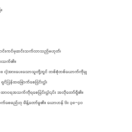
်။
 ကောင်းကင်မှဆင်းသက်လာသည်မဟုတ်၊
ဆင်းသက်၏။
ငါ့အားပေးသောသူတို့တွင် တစ်စုံတစ်ယောက်ကိုမျှ
ရှင်ပြန်ထမြောက်စေခြင်းဌါ၊
် ထာဝရအသက်ကိုရစေခြင်းဌါ၎င်း အလိုတော်ရှိ၏။
ြောက်စေမည်ဟု မိန့်တော်မူ၏။ ယောဟန် ၆း ၃၈-၄ဝ