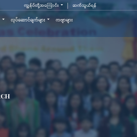
ကျွန်ုပ်တို့အကြောင်း
ဆက်သွယ်ရန်
ာ
လုပ်ဆောင်ချက်များ
ကဗျာများ
rch