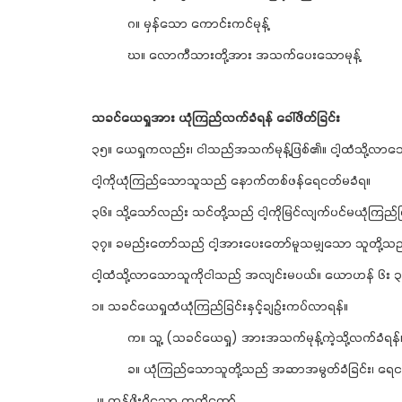
ဂ။ မှန်သော ကောင်းကင်မုန့်
ဃ။ လောကီသားတို့အား အသက်ပေးသောမုန့်
သခင်ယေရှုအား ယုံကြည်လက်ခံရန် ခေါ်ဖိတ်ခြင်း
၃၅။ ယေရှုကလည်း၊ ငါသည်အသက်မုန့်ဖြစ်၏။ ငါ့ထံသို့
ငါ့ကိုယုံကြည်သောသူသည် နောက်တစ်ဖန်ရေငတ်မခံရ။
၃၆။ သို့သော်လည်း သင်တို့သည် ငါ့ကိုမြင်လျက်ပင်မယုံကြည်ကြ
၃၇။ ခမည်းတော်သည် ငါ့အားပေးတော်မူသမျှသော သူတို့သည် 
ငါ့ထံသို့လာသောသူကိုငါသည် အလျင်းမပယ်။ ယောဟန် ၆း 
၁။ သခင်ယေရှုထံယုံကြည်ခြင်းနှင့်ချဉ်းကပ်လာရန်။
က။ သူ့ (သခင်ယေရှု) အားအသက်မုန့်ကဲ့သို့လက်ခံရန်
ခ။ ယုံကြည်သောသူတို့သည် အဆာအမွတ်ခံခြင်း၊ ရေငတ
၂။ တန်ဖိုးရှိသော ကတိတော်