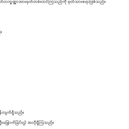
တ်လက္ခဏ္ဏာအားမှတ်တမ်းတင်ကြသည်ကို မှတ်သားစရာဖြစ်သည်။
။
န်လျက်ရှိသည်။
ီးမြှောက်ခြင်းဌါ အလိုရှိကြသည်။