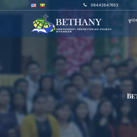
09442647653
မူလစ
Be