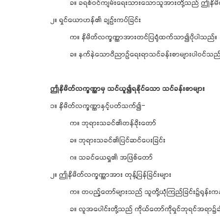
ခ။ ခရစ်ဝင်ကျမ်းရေးသားသောသူအားတို့သည် ဤနိမိ
၂။ ရှင်ယောဟန်၏ ချဉ်းကပ်ခြင်း
က။ နိမိတ်လက္ခဏ္ဏာအားတင်ပြရုံထက်သာ၍ပိုပါသည်။
ခ။ နက်နဲသောဝိညာဉ်ရေးရာသင်ခန်းစာများပါဝင်သည်
ဤနိမိတ်လက္ခဏ္ဏာမှ သင်ယူ၍ရနိုင်သော သင်ခန်းစာများ
၁။ နိမိတ်လက္ခဏ္ဏာနှင့်ပတ်သက်၍-
က။ ဘုရားသခင်၏တန်ခိုးတော်
ခ။ ဘုရားသခင်၏ပြင်ဆင်ပေးခြင်း
ဂ။ သခင်ယေရှု၏ အဖြစ်တော်
၂။ ဤနိမိတ်လက္ခဏ္ဏာအား တုန့်ပြန်ခြင်းများ
က။ တပည့်တော်များသည် သူတို့ယုံကြည်ခြင်း၌ရုန်းက
ခ။ လူအပေါင်းတို့သည် ကိုယ်တော်ကိုရှင်ဘုရင်အရာ၌ချ