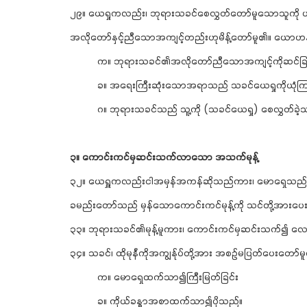
၂၉။ ယေရှုကလည်း၊ ဘုရားသခင်စေလွှတ်တော်မူသောသူကို ယု
အလိုတော်နှင့်ညီသောအကျင့်တည်းဟုမိန့်တော်မူ၏။ ယောဟ
က။ ဘုရားသခင်၏အလိုတော်ညီသောအကျင့်ကိုဆင်ခြင
ခ။ အရေးကြီးဆုံးသောအရာသည် သခင်ယေရှုကိုယုံကြ
ဂ။ ဘုရားသခင်သည် သူ့ကို (သခင်ယေရှု) စေလွှတ်ခဲ့
၃။ ကောင်းကင်မှဆင်းသက်လာသော အသက်မုန့်
၃၂။ ယေရှူကလည်းငါအမှန်အကန်ဆိုသည်ကား၊ မောရှေသည် ကော
ခမည်းတော်သည် မှန်သောကောင်းကင်မုန့်ကို သင်တို့အားပေ
၃၃။ ဘုရားသခင်၏မုန့်မူကား၊ ကောင်းကင်မှဆင်းသက်၍ လော
၃၄။ သခင်၊ ထိုမုန်ံကိုအကျွန်ုပ်တို့အား အစဉ်မပြတ်ပေးတေ
က။ မောရှေထက်သာ၍ကြီးမြတ်ခြင်း
ခ။ ကိုယ်ခန္ဓာအစာထက်သာ၍ပိုသည်။