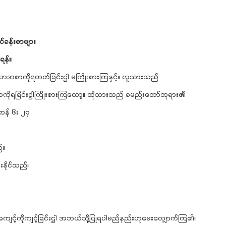
ခန်းစာများ
န်။
ောအစာကိုရတတ်ခြင်းဌါ မကြိုးစားကြနှင့်။ လူသားသည်
ရခြင်းဌါကြိုးစားကြလော့။ ထိုသားသည် ခမည်းတော်ဘုရား၏
ဟန် ၆း ၂၇
်။
ိုင်သည်။
ျင့်ကိုကျင့်ခြင်းဌါ အဘယ်သို့ပြုရပါမည်နည်းဟုမေးလျှောက်ကြ၏။