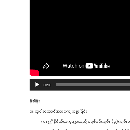
Audio
00:00
Player
နိဒါန်း
၁။ လူငါးထောင်အားကျွေးမွေးခြင်း
က။ ဤနိမိတ်လက္ခဏ္ဏာသည် ခရစ်ဝင်ကျမ်း (၄)ကျမ်းတ