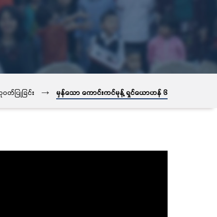
→
ုဝတ်ပြုခြင်း
မှန်သော ကောင်းကင်မုန့် ရှင်ယောဟန် ၆