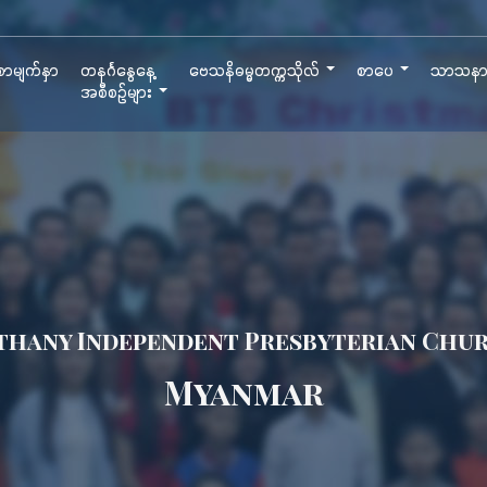
ာမျက်နှာ
တနင်္ဂနွေနေ့
ဗေသနိဓမ္မတက္ကသိုလ်
စာပေ
သာသန
အစီစဉ်များ
thany Independent Presbyterian Chu
Myanmar