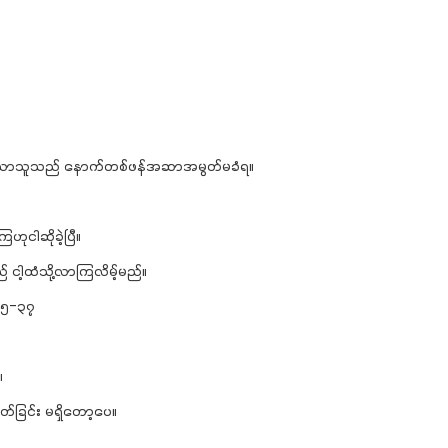
လာသောသူသည် နောက်တစ်ဖန်အဆာအမွတ်မခံရ။
ဟုငါဆိုခဲ့ပြီ။
ငါ့ထံသို့လာကြလိမ့်မည်။
၃၅-၃၇
။
်ခြင်း မရှိတော့ပေ။