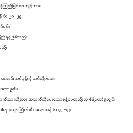
ံကြည်ခြင်းအကျင့်ကား၊
န် ၆း ၂၈-၂၉
်ရန်။
ည်ရန်ဖြစ်သည်။
သည်။
င်းကင်မုန့်ကို သင်တို့မပေး။
းတော်မူ၏။
ကီသားတို့အား အသက်ကိုပေးသောမုန့်ပေတည်းဟု မိန့်တော်မူလျှင်၊
ာ်မူပါဟု လျှောက်ြက်၏။ ယောဟန် ၆း ၃၂-၃၄