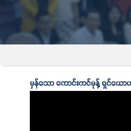
မှန်သော ကောင်းကင်မုန့် ရှင်ယော