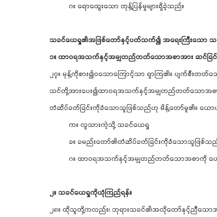
ဂ။ ရောထွေးသော တုန့်ပြန်မှုများရှိခဲ့သည်။
သခင်ယေရှု၏အဖြစ်တော်နှင့်ပတ်သက်၍ အရေးကြီးသော သင်
၁။ ထာဝရအသက်နှင့်အမျှတည်တတ်သောအစာအား ဆင်ခြင်ရ
၂၇။ မုန့်ကိုစား၍ဝသောကြောင့်သာ ရှာကြ၏။ ပျက်စီးတတ်သ
သင်တို့အားပေး၍ထာဝရအသက်နှင့်အမျှတည်တတ်သောအစာကို
တံဆိပ်ခတ်ခြင်းကိုခံသောသူဖြစ်သည်ဟု မိန့်တော်မူ၏။ ယော
က။ လူသားကဲ့သို့ သခင်ယေရှု
ခ။ ခမည်းတော်၏တံဆိပ်ခတ်ခြင်းကိုခံသောသူဖြစ်သည
ဂ။ ထာဝရအသက်နှင့်အမျှတည်တတ်သောအစာကို ပေးန
၂။ သခင်ယေရှုကိုယုံကြည်ရန်။
၂၈။ ထိုသူတို့ကလည်း၊ ဘုရားသခင်၏အလိုတော်နှင့်ညီသောအက