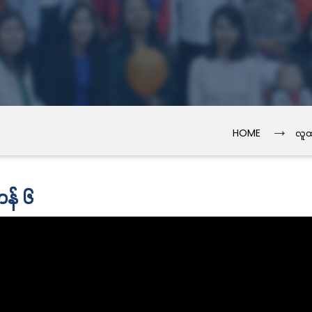
→
HOME
လူထ
ဟန် ၆