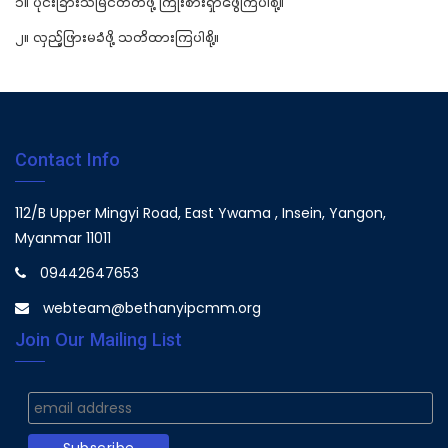
၁။ ပိုင်းခြားသိမြင်တတ်ဖို့ ကြိုးစားရှာဖွေကြပါစို့။
၂။ လှည့်ဖြားမခံဖို့ သတိထားကြပါစို့။
Contact Info
112/B Upper Mingyi Road, East Ywama , Insein, Yangon,
Myanmar 11011
09442647653
webteam@bethanyipcmm.org
Join Our Mailing List