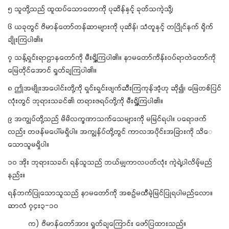
၅ သူတို့သည် ထူထပ်သောတောကို ပုဆိန်နှင့် ခုတ်သကဲ့သို့၊
၆ ယခုတွင် ဗိမာန်တော်တန်ဆာများကို ပုဆိန်၊ သံတူနှင့် တပြိုင်နက် ရိုက်
ချိုးကြပါ၏။
၇ သန့်ရှင်းရာဌာနတော်ကို မီးရှို့ကြပါ၏။ နာမတော်ကိန်းဝပ်ရာတဲတော်ကို
မြေတိုင်အောင် ရှုတ်ချကြပါ၏။
၈ ဤအမျိုးအပေါင်းတို့ကို ရှင်းရှင်းဖျက်ဆီးကြကုန်အံ့ဟု ဆို၍၊ မြေတစ်ပြင်
လုံးတွင် ဘုရားသခင်၏ တရားဇရပ်တို့ကို မီးရှို့ကြပါ၏။
၉ အကျွပ်တို့သည် မိမိလက္ခဏာသက်သေများကို မမြင်ရပါ။ ပရောဖက်
လည်း တဖန်မပေါ်မရှိပါ။ အကျွန်ပ်တို့တွင် ကာလအပိုင်းအခြားကို သိေ
သောသူမရှိပါ။
၁ဝ အိုး ဘုရားသခင်၊ ရန်သူသည် ဘယ်မျှကာလပတ်လုံး ကဲ့ရဲ့ပါလိမ့်မည်
နည်း။
ရန်ဘက်ပြုသောသူသည် နာမတော်ကို အစဉ်မထီမဲ့မြင်ပြုရပါမည်လော။
ဆာလံ ၇၄း၃-၁ဝ
က) ဗိမာန်တော်အား ရှုတ်ချကြောင်း ဖော်ပြထားသည်။