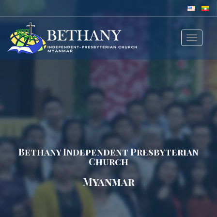
Toggle
navigat
Bethany Independent Presbyterian
Church
Myanmar