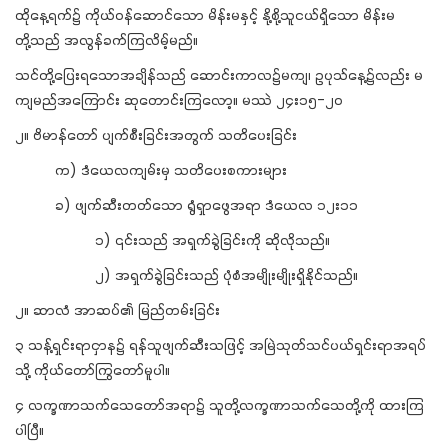
ထိုနေ့ရက်၌ ကိုယ်ဝန်ဆောင်သော မိန်းမနှင့် နို့စို့သူငယ်ရှိသော မိန်းမ
တို့သည် အလွန်ခက်ကြလိမ့်မည်။
သင်တို့ပြေးရသောအချိန်သည် ဆောင်းကာလ၌မကျ၊ ဥပုသ်နေ့၌လည်း မ
ကျမည်အကြောင်း ဆုတောင်းကြလော့။ မဿဲ ၂၄း၁၅-၂ဝ
၂။ ဗိမာန်တော် ပျက်စီးခြင်းအတွက် သတိပေးခြင်း
က) ဒံယေလကျမ်းမှ သတိပေးစကားများ
ခ) ဖျက်ဆီးတတ်သော ရွံရှာဖွေအရာ ဒံယေလ ၁၂း၁၁
၁) ၎င်းသည် အရှက်ခွဲခြင်းကို ဆိုလိုသည်။
၂) အရှက်ခွဲခြင်းသည် ပုံစံအမျိုးမျိုးရှိနိုင်သည်။
၂။ ဆာလံ အာဆပ်၏ မြည်တမ်းခြင်း
၃ သန့်ရှင်းရာငှာန၌ ရန်သူဖျက်ဆီးသဖြင့် အမြဲသုတ်သင်ပယ်ရှင်းရာအရပ်
သို့ ကိုယ်တော်ကြွတော်မူပါ။
၄ လက္ခဏာသက်သေတော်အရာ၌ သူတို့လက္ခဏာသက်သေတို့ကို ထားကြ
ပါပြီ။