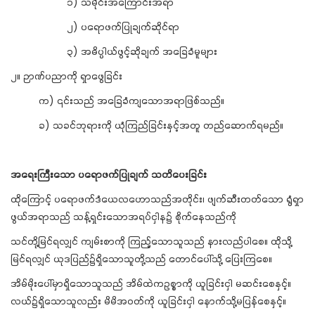
၁) သမိုင်းအကြောင်းအရာ
၂) ပရောဖက်ပြုချက်ဆိုင်ရာ
၃) အဓိပ္ပါယ်ဖွင့်ဆိုချက် အခြေခံမူများ
၂။ ဉာဏ်ပညာကို ရှာဖွေခြင်း
က) ၎င်းသည် အခြေခံကျသောအရာဖြစ်သည်။
ခ) သခင်ဘုရားကို ယုံကြည်ခြင်းနှင့်အတူ တည်ဆောက်ရမည်။
အရေးကြီးသော ပရောဖက်ပြုချက် သတိပေးခြင်း
ထိုကြောင့် ပရောဖက်ဒံယေလဟောသည်အတိုင်း၊ ဖျက်ဆီးတတ်သော ရွံရှာ
ဖွယ်အရာသည် သန့်ရှင်းသောအရပ်ငှါန၌ စိုက်နေသည်ကို
သင်တို့မြင်ရလျှင် ကျမ်းစာကို ကြည့်သောသူသည် နားလည်ပါစေ။ ထိုသို့
မြင်ရလျှင် ယုဒပြည်၌ရှိသောသူတို့သည် တောင်ပေါ်သို့ ပြေးကြစေ။
အိမ်မိုးပေါ်မှာရှိသောသူသည် အိမ်ထဲကဥစ္စာကို ယူခြင်းငှါ မဆင်းစေနှင့်။
လယ်၌ရှိသောသူလည်း မိမိအဝတ်ကို ယူခြင်းငှါ နောက်သို့မပြန်စေနှင့်။