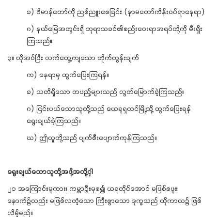
ခ) ဗိမာန်တော်ကို ညစ်ညူးစေခြင်း (နာမတော်ကိန်းဝပ်ရာနေရာ)
ဂ) နယ်မြေအတွင်းရှိ ဘုရာသခင်၏စည်းဝေးရာအရပ်တို့ကို မီးရှိုး
ကြသည်။
၃။ လိုအပ်ပြီး လက်တွေ့ကျသော တိုက်တွန်းချက်
က) နေရာမှ ထွက်ပြေးကြရန်။
ခ) သတိရှိသော တပည့်များသည် လွတ်မြောက်ခဲ့ကြသည်။
ဂ) ငြင်းပယ်သောသူတို့သည် ယေရုရှလင်မြို့သို့ ထွက်ပြေးရန်
ရွေးချယ်ခဲ့ကြသည်။
ဃ) ဤလူတို့သည် ပျက်စီးပျောက်ကုန်ကြသည်။
ရွေးချယ်သောသူတို့အဖို့အလို့ငှါ
၂၁ အကြောင်းမူကား၊ ကမ္ဘာဦးမှစ၍ ယခုတိုင်အောင် မဖြစ်စဖူး၊
နောက်၌လည်း မဖြစ်လတံ့သော ကြီးစွာသော ဒုက္ခသည် ထိုကာလ၌ ဖြစ်
လိမ့်မည်။