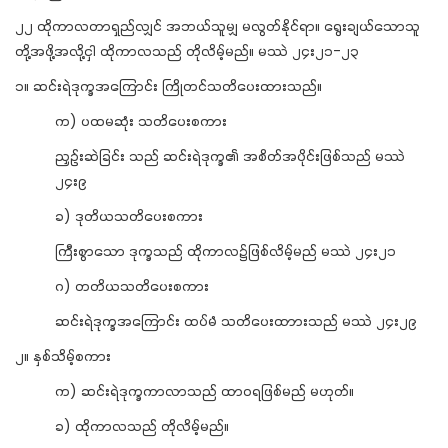
၂၂ ထိုကာလတာရှည်လျှင် အဘယ်သူမျှ မလွတ်နိုင်ရာ။ ရွေးချယ်သောသူ
တို့အဖို့အလို့ငှါ ထိုကာလသည် တိုလိမ့်မည်။ မဿဲ ၂၄း၂၁-၂၃
၁။ ဆင်းရဲဒုက္ခအကြောင်း ကြိုတင်သတိပေးထားသည်။
က) ပထမဆုံး သတိပေးစကား
ညှဉ်းဆဲခြင်း သည် ဆင်းရဲဒုက္ခ၏ အစိတ်အပိုင်းဖြစ်သည် မဿဲ
၂၄း၉
ခ) ဒုတိယသတိပေးစကား
ကြီးစွာသော ဒုက္ခသည် ထိုကာလ၌ဖြစ်လိမ့်မည် မဿဲ ၂၄း၂၁
ဂ) တတိယသတိပေးစကား
ဆင်းရဲဒုက္ခအကြောင်း ထပ်မံ သတိပေးထာားသည် မဿဲ ၂၄း၂၉
၂။ နှစ်သိမ့်စကား
က) ဆင်းရဲဒုက္ခကာလာသည် ထာဝရဖြစ်မည် မဟုတ်။
ခ) ထိုကာလသည် တိုလိမ့်မည်။