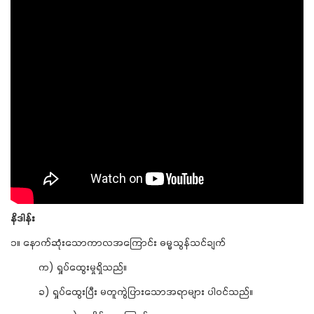
နိဒါန်း
၁။ နောက်ဆုံးသောကာလအကြောင်း ဓမ္မသွန်သင်ချက်
က) ရှုပ်ထွေးမှုရှိသည်။
ခ) ရှုပ်ထွေးပြီး မတူကွဲပြားသောအရာများ ပါဝင်သည်။