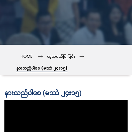
→
→
HOME
လူထုဝတ်ပြုခြင်း
နားလည်ပါစေ (မဿဲ ၂၄း၁၅)
နားလည်ပါစေ (မဿဲ ၂၄း၁၅)