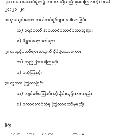
၂၈ အသေကောင်ရှိရာ၌ လင်းတတို့သည် စုဝေးကြလတံ့။ မဿဲ
၂၄း၂၃-၂၈
၁။ မှားယွင်းသော ကယ်တင်ရှင်များ ပေါ်လာခြင်း
က) ခရစ်တော် အယောင်ဆောင်သောသူများ
ခ) မီစ္ဆာပရောဖက်များ
၂။ တပည့်တော်များအတွက် ခိုင်ခံ့သောစကား
က) လှည့်ဖြားမခံကြနှင့်။
ခ) မယုံကြနှင့်။
၃။ လူသား ကြွလာခြင်း
က) လျှပ်စစ်ကြောင်းနှင့် နှိုင်းယှဉ်ထားသည်။
ခ) ကောင်းကင်ဘုံမှ ကြွလာတော်မူမည်။
နိဂုံး