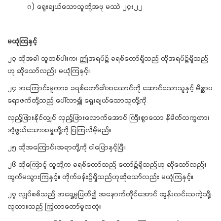
ဂ) ရွေးချယ်သောသူတို့အဖု မဿဲ ၂၄း၂၂
မယုံကြနှင့်
၂၃ ထိုအခါ သူတစ်ပါးက၊ ဤအရပ်၌ ခရစ်တော်ရှိသည် ထိုအရပ်၌ရှိသည်
ဟု ဆိုသော်လည်း မယုံကြနှင့်။
၂၄ အကြောင်းမူကား၊ ခရစ်တော်၏အယောင်ကို ဆောင်သောသူနှင့် မိစ္ဆာပ
ရောဖက်တို့သည် ပေါ်လာ၍ ရွေးချယ်သောသူတို့ကို
လှည့်ဖြားနိုင်လျှင် လှည့်ဖြားလောက်အောင် ကြီးစွာသော နိမိတ်လက္ခဏာ၊
အံ့ဖွယ်သောအမှုတို့ကို ပြကြလိမ့်မည်။
၂၅ ထိုအကြောင်းအရာတို့ကို ငါပြောနှင့်ပြီ။
၂၆ ထိုကြောင့် သူတို့က ခရစ်တော်သည် တော်၌ရှိသည်ဟု ဆိုသော်လည်း
ထွက်မသွားကြနှင့်။ တိုက်ခန်း၌ရှိသည်ဟုဆိုသော်လည်း မယုံကြနှင့်။
၂၇ လျှပ်စစ်သည် အရှေ့မှပြတ်၍ အနောက်တိုင်အောင် ထွန်းလင်းသကဲ့သို့၊
လူသားသည် ကြွလာတော်မူလတံ့။