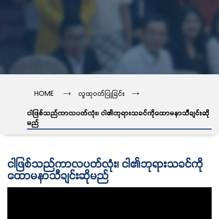
→
→
HOME
လူထုဝတ်ပြုခြင်း
ငါဖြစ်သည်ကာလပတ်လုံး၊ ငါ၏ဘုရားသခင်ကိုထောမနာသီချင်းဆို
မည်
ငါဖြစ်သည်ကာလပတ်လုံး၊ ငါ၏ဘုရားသခင်ကို
ထောမနာသီချင်းဆိုမည်