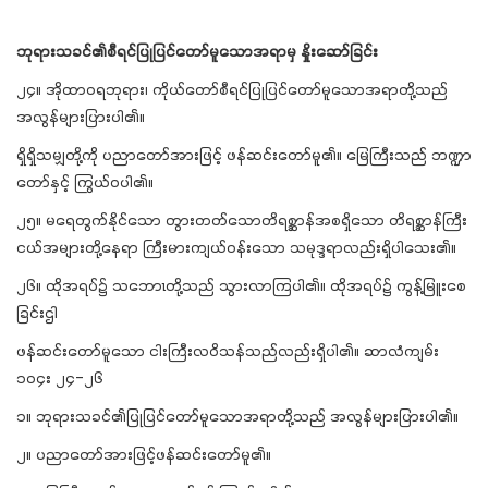
ဘုရားသခင်၏စီရင်ပြုပြင်တော်မူသောအရာမှ နှိုးဆော်ခြင်း
၂၄။ အိုထာဝရဘုရား၊ ကိုယ်တော်စီရင်ပြုပြင်တော်မူသောအရာတို့သည်
အလွန်များပြားပါ၏။
ရှိရှိသမျှတို့ကို ပညာတော်အားဖြင့် ဖန်ဆင်းတော်မူ၏။ မြေကြီးသည် ဘဏ္ဍာ
တော်နှင့် ကြွယ်ဝပါ၏။
၂၅။ မရေတွက်နိုင်သော တွားတတ်သောတိရစ္ဆာန်အစရှိသော တိရစ္ဆာန်ကြီး
ငယ်အများတို့နေရာ ကြီးမားကျယ်ဝန်းသော သမုဒ္ဒရာလည်းရှိပါသေး၏။
၂၆။ ထိုအရပ်၌ သဘောၤတို့သည် သွားလာကြပါ၏။ ထိုအရပ်၌ ကွန့်မြူးစေ
ခြင်းဌါ
ဖန်ဆင်းတော်မူသော ငါးကြီးလဝိသန်သည်လည်းရှိပါ၏။ ဆာလံကျမ်း
၁၀၄း ၂၄-၂၆
၁။ ဘုရားသခင်၏ပြုပြင်တော်မူသောအရာတို့သည် အလွန်များပြားပါ၏။
၂။ ပညာတော်အားဖြင့်ဖန်ဆင်းတော်မူ၏။