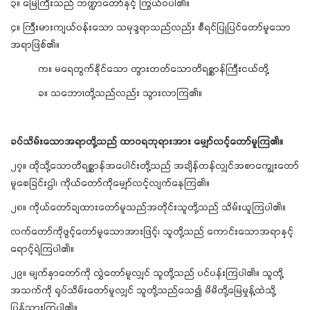
၃။ မြေကြီးသည် ဘဏ္ဍာတော်နှင့် ကြွယ်ဝပါ၏။
၄။ ကြီးမားကျယ်ဝန်းသော သမုဒ္ဒရာသည်လည်း စီရင်ပြုပြင်တော်မူသော
အရာဖြစ်၏။
က။ မရေတွက်နိုင်သော တွားတတ်သောတိရစ္ဆာန်ကြီးငယ်တို့
ခ။ သဘောၤတို့သည်လည်း သွားလာကြ၏။
ခပ်သိမ်းသောအရာတို့သည် ထာဝရဘုရားအား မျှော်လင့်တော်မူကြ၏။
၂၇။ ထိုသို့သောတိရစ္ဆာန်အပေါင်းတို့သည် အချိန်တန်လျှင်အစာကျွေးတော်
မူစေခြင်းဌါ၊ ကိုယ်တော်ကိုမျှော်လင့်လျက်နေကြ၏။
၂၈။ ကိုယ်တော်ချထားတော်မူသည်အတိုင်းသူတို့သည် သိမ်းယူကြပါ၏။
လက်တော်ကိုဖွင့်တော်မူသောအားဖြင့်၊ သူတို့သည် ကောင်းသောအရာနှင့်
ရောင့်ရဲကြပါ၏။
၂၉။ မျက်နှာတော်ကို လွှဲတော်မူလျှင် သူတို့သည် ပင်ပန်းကြပါ၏။ သူတို့
အသက်ကို ရုပ်သိမ်းတော်မူလျှင် သူတို့သည်သေ၍ မိမိတို့မြေမှုန့်ထဲသို့
ပြန်သွားကြပါ၏။