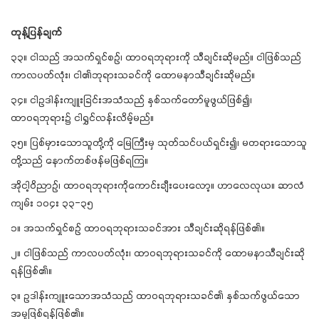
တုန့်ပြန်ချက်
၃၃။ ငါသည် အသက်ရှင်စဉ်၊ ထာဝရဘုရားကို သီချင်းဆိုမည်။ ငါဖြစ်သည်
ကာလပတ်လုံး၊ ငါ၏ဘုရားသခင်ကို ထောမနာသီချင်းဆိုမည်။
၃၄။ ငါဥဒါန်းကျူးခြင်းအသံသည် နှစ်သက်တော်မူဖွယ်ဖြစ်၍၊
ထာဝရဘုရား၌ ငါရွှင်လန်းလိမ့်မည်။
၃၅။ ပြစ်မှားသောသူတို့ကို မြေကြီးမှ သုတ်သင်ပယ်ရှင်း၍၊ မတရားသောသူ
တို့သည် နောက်တစ်ဖန်မဖြစ်ရကြ။
အိုငါ့ဝိညာဉ်၊ ထာဝရဘုရားကိုကောင်းချီးပေးလော့။ ဟာလေလုယ။ ဆာလံ
ကျမ်း ၁၀၄း ၃၃-၃၅
၁။ အသက်ရှင်စဉ် ထာဝရဘုရားသခင်အား သီချင်းဆိုရန်ဖြစ်၏။
၂။ ငါဖြစ်သည် ကာလပတ်လုံး၊ ထာဝရဘုရားသခင်ကို ထောမနာသီချင်းဆို
ရန်ဖြစ်၏။
၃။ ဥဒါန်းကျူးသောအသံသည် ထာဝရဘုရားသခင်၏ နှစ်သက်ဖွယ်သော
အမှုဖြစ်ရန်ဖြစ်၏။