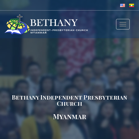
Toggle
navigat
Bethany Independent Presbyterian
Church
Myanmar