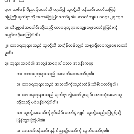
၃၀။ တစ်ဖန် ဝိညာဉ်တော်ကို လွှတ်၍ သူတို့ကို ဖန်ဆင်းတော်သဖြင့်၊
မြေကြီးမျက်နှာကို အသစ်ပြုပြင်တော်မူ၏။ ဆာလံကျမ်း ၁၀၄း ၂၇-၃၀
၁။ တိရစ္ဆာန်အပေါင်းတို့သည် ထာဝရဘုရားကျွေးမွေးတော်မူခြင်းကို
မျှော်လင့်နေကြပါ၏။
၂။ ထာဝရဘုရားသည် သူတို့ကို အချိန်တန်လျှင် သစ္စာရှိစွာကျွေးမွေးတော်
မူ၏။
၃။ ဘုရားသခင်၏ အလွန်အရေးပါသော အခန်းကဏ္ဍ
က။ ထာဝရဘုရားသည် အသက်ပေးတော်မူ၏။
ခ။ ထာဝရဘုရားသည် အသက်ကိုလည်းထိန်းသိမ်းတော်မူ၏။
ဂ။ ထာဝရဘုရားသည် မျက်နှာလွှဲတော်မူလျှင်၊ အားလုံးသောသူ
တို့သည် ပင်ပန်းကြပါ၏။
ဃ။ သူတို့အသက်ကိုရုပ်သိမ်းတော်မူလျှင်၊ သူတို့သည်မြေမှုန့်သို့
ပြန်သွားကြပါ၏။
င။ အသက်ဖန်ဆင်းရန် ဝိညာဉ်တော်ကို လွှတ်တော်မူ၏။