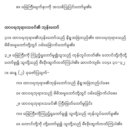
စ။ မြေကြီးမျက်နှာကို အသစ်ပြုပြင်တော်မူ၏။
ထာဝရဘုရားသခင်၏ ဘုန်းတော်
၃၁။ ထာဝရဘုရား၏ဘုန်းတော်သည် နိစ္စအမြဲတည်၏။ ထာဝရဘုရားသည်
မိမိအမှုတော်တို့တွင် ဝမ်းမြောက်တော်မူ၏။
၃၂။ မြေကြီးကို ကြည့်ရှုတော်မူ၍သူသည် တုန်လှုပ်တတ်၏။ တောင်တို့ကိုတို့
တော်မူ၍ သူတို့သည် မီးခိုးထွက်တတ်ကြပါ၏။ ဆာလံကျမ်း ၁၀၄း ၃၁-၃၂
၁။ ဆန္ဒ (၂) ခုဖော်ပြချက်-
က။ ထာဝရဘုရား၏ဘုန်းတော်သည် နိစ္စအမြဲတည်ပါစေ။
ခ။ ထာဝရဘုရားသည် မိမိအမှုတော်တို့တွင် ဝမ်းမြောက်ပါစေ။
၂။ ထာဝရဘုရားသခင်၏ ကြီးမြတ်တော်မူခြင်း
က။ မြေကြီးကိုကြည့်ရှုတော်မူ၍ သူတို့သည် တုန်လှုပ်တော်မူ၏။
ခ။ တောင်တို့ကို တို့တော်မူ၍ သူတို့သည် မီးခိုးထွက်တတ်ကြပါ၏။