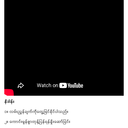
နိဒါန်း
၁။ လမ်းညွှန်ချက်ကိုတွေ့မြင်နိုင်ပါသည်။
၂။ ကောင်းမွန်စွာတုန့်ပြန်ရန်နှိုးဆော်ခြင်း