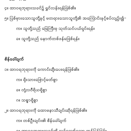
၄။ ထာဝရဘုရားသခင်၌ ရွှင်လန်းရန်ဖြစ်၏။
၅။ ပြစ်မှားသောသူတို့နှင့် မတရားသောသူတို့၏ အကြောင်းနှင့်စပ်လျဉ်း၍-
က။ သူတို့သည် မြေကြီးမှ သုတ်သင်ပယ်ရှင်းရန်။
ခ။ သူတို့သည် နောက်တစ်ဖန်မဖြစ်ရန်။
စိန်ခေါ်ချက်
၁။ ထာဝရဘုရားကို ကောင်းချီးပေးရန်ဖြစ်၏။
က။ ရိုးသားဖြောင့်မတ်စွာ
ခ။ လုံ့လဝီရိယရှိစွာ
ဂ။ သစ္စာရှိစွာ
၂။ ထာဝရဘုရားကို ထောမနာသီချင်းဆိုရန်ဖြစ်၏။
က။ တစ်ဦးချင်း၏ စိန်ခေါ်ချက်