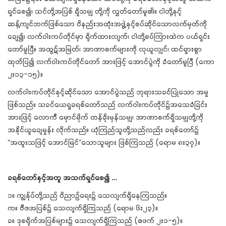
ရှင်စေ၍၊ သင်တို့အပြစ် ရှိသမျှ တို့ကို လွှတ်တော်မူ၏။ ငါတို့နှင့်
ဆန့်ကျင်ဘက်ဖြစ်သော ဝိနည်းအထုံးအဖွဲ့နှင့်စပ်ဆိုင်သောလက်မှတ်ကို
ချေ၍၊ လက်ဝါးကပ်တိုင်မှာ ရိုက်ထားလျက်၊ ငါတို့စပ်ကြားထဲက ပယ်ရှင်း
တော်မူပြီ။ အထွဋ်အမြတ်၊ အာဏာစက်များကို လုယူလျှင်၊ ထင်ရှားစွာ
ထုတ်ပြ၍ လက်ဝါးကပ်တိုင်တော် အားဖြင့် အောင်ပွဲကို ခံတော်မူပြီ (ကော
၂း၁၃-၁၅)။
လက်ဝါးကပ်တိုင်နှင့်ဆိုင်သော အောင်ပွဲသည် ဘုရားသခင်ပြုသော အမှု
ဖြစ်သည်။ သခင်ယေရှုခရစ်တော်သည် လက်ဝါးကပ်တိုင်၌အသေခံခြင်း
အားဖြင့် လောကီ မှောင်မိုက် တန်ခိုးမှန်သမျှ၊ အာဏာစက်ရှိသမျှတို့ကို
အနိုင်ယူချေမှုန်း လိုက်သည်။ ယုံကြည်သူတို့သည်လည်း ခရစ်တော်၌
“အထူးသဖြင့် အောင်မြင်”သောသူများ ဖြစ်ကြသည် (ရောမ ၈း၃၇)။
ခရစ်တော်နှင့်အတူ အသက်ရှင်စေ၍ …
၁။ ကျွန်ုပ်တို့သည် ဝိညာဉ်ရေး၌ သေလျက်ရှိနေကြသည်။
က။ ဗီဇအပြစ်၌ သေလျက်ရှိကြသည် (ရောမ ၆း၂၃)။
ခ။ ဒုစရိုက်အပြစ်များ၌ သေလျက်ရှိကြသည် (ဧဖက် ၂း၁-၅)။