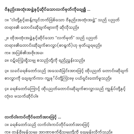
ဝိနည်းအထုံးအဖွဲ့နှင့်ဆိုင်သောလက်မှတ်ကိုချေ၍ …
၁။ “ငါတို့နှင့်ဆန့်ကျင်ဘက်ဖြစ်သော ဝိနည်းအထုံးအဖွဲ့” သည် ပညတ်
တရား၏ တောင်းဆိုချက်များကို ဆိုလိုသည်။
၂။ ထိုအထုံးအဖွဲ့နှင့်ဆိုင်သော “လက်မှတ်” သည် ပညတ်
တရား၏တောင်းဆိုချက်စာလွှာ(စာရွက်)ဟု မှတ်ယူရမည်။
က။ အပြစ်၏အဖိုးအခ၊
ခ။ ဝဋ်ကြွေးရှိသမျှ စသည်တို့ကို ရည်ညွှန်းသည်။
၃။ သခင်ခရစ်တော်သည် အသေခံခြင်းအားဖြင့် ထိုပညတ် တောင်းဆိုချက်
စာလွှာကို ချေဖျက်ကာ၊ ကျွနု်ပ်တို့ကြားမှ ပယ်ရှင်းတော်မူသည်။
၄။ ခရစ်တော်ကြောင့် ထိုပညတ်တောင်းဆိုချက်စာလွှာသည် ကျွန်ုပ်တို့နှင့်
လုံး၀ မသက်ဆိုင်ပါ။
လက်ဝါးကပ်တိုင်တော်အားဖြင့် …
၁။ ခရစ်တော်သည် လက်ဝါးကပ်တိုင်တော်အားဖြင့်
က။ တန်ခိုးမှန်သမျှ၊ အာဏာစက်ရှိသမျှတို့ကို ချေမှုန်းလိုက်သည်။