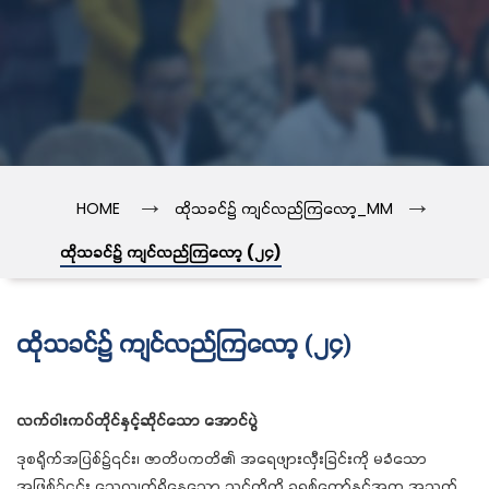
→
→
HOME
ထိုသခင်၌ ကျင်လည်ကြလော့_MM
ထိုသခင်၌ ကျင်လည်ကြလော့ (၂၄)
ထိုသခင်၌ ကျင်လည်ကြလော့ (၂၄)
လက်ဝါးကပ်တိုင်နှင့်ဆိုင်သော အောင်ပွဲ
ဒုစရိုက်အပြစ်၌၎င်း၊ ဇာတိပကတိ၏ အရေဖျားလှီးခြင်းကို မခံသော
အဖြစ်၌၎င်း သေလျက်ရှိနေသော သင်တို့ကို ခရစ်တော်နှင့်အတူ အသက်