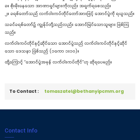
ခ။ စိုးမိုးနေသော အာဏာရှင်များကိုလည်း အရှက်ရစေသည်။
၂။ ခရစ်တော်သည် လက်ဝါးကပ်တိုင်တော်အားဖြင့် အောင်ပွဲကို ရယူသည်။
သခင်ခရစ်တော်၌ ကျွန်ုပ်တို့သည်လည်း အောင်မြင်သောသူများ ဖြစ်ကြ
သည်။
လက်ဝါးကပ်တိုင်နှင့်ဆိုင်သော အောင်ပွဲသည် လက်ဝါးကပ်တိုင်နှင့်ဆိုင်
သော ဒေသနာ ဖြစ်သည် (၁ကော ၁း၁၀)။
ထို့ကြောင့် “အောင်ပွဲအမှန် လက်ဝါးကပ်တိုင်”ဟု ဆိုရပေမည်။
To Contact :
tomaszatel@bethanyipcmm.org
Contact Info