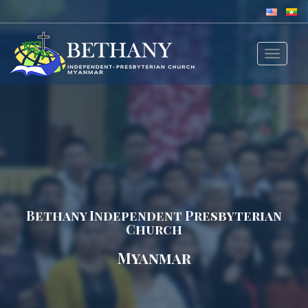
Toggle
navigat
Bethany Independent Presbyterian
Church
Myanmar