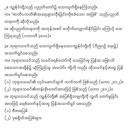
၂။ ကျွန်ုပ်တို့သည် ပညတ်တော်၌ သေလျက်ရှိနေကြသည်။
က။ “ဇာတိပကတိ၏အရေဖျားလှီးခြင်းကိုမခံသော အဖြစ်” သည်ပညတ်
တရားကို ဆိုလိုသည်။
ခ။ ထိုပညတ်တရားကို အကုန်အစင် မလိုက်လျှောက်နိုင်ခြင်း ကြောင့် သေ
ကြရသည် (ဂလာတိ ၃း၁၀)။
၃။ ဘုရားသခင်သည် သေလျက်ရှိနေသောကျွန်ုပ်တို့ကို (ဝိညာဉ် ရေး၌)
အသက်ရှင်စေသည်။
က။ ဘုရားသခင်သည် သခင်ခရစ်တော်ကို သေခြင်းမှ ပြန်ထ မြောက်
စေသောအချိန်၌ ယုံကြည်သူ အပေါင်း တို့ကို လည်း ထိုသခင်နှင့်အတူ ပြန်
အသက်ရှင်စေသည်။
(၁) ဘုရားသခင်၏ လုပ်ဆောင်ချက် သက်သက် ဖြစ်သည် (ကော ၂း၁၂)။
(၂) ဘုရားသခင်၏တန်းခိုးတော်အားဖြင့် ဖြစ်သည် (ကော ၂း၁၂)။
ခ။ ဘုရားသခင်သည် ကျွန်ုပ်တို့၏ အပြစ်ရှိသမျှတို့ကို လွှတ် တော်မူခြင်း
အားဖြင့် ခရစ်တော်နှင့်အတူ ပြန်အသက်ရှင် စေသည်။
(၁) ဗီဇအပြစ်
(၂) ဒုစရိုက်အပြစ်များ