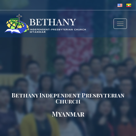
Toggle
navigat
Bethany Independent Presbyterian
Church
Myanmar