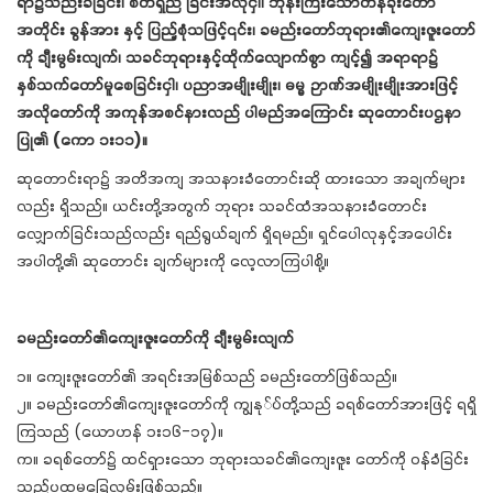
ရာ၌သည်းခံခြင်း၊ စိတ်ရှည် ခြင်းအလိုငှါ၊ ဘုန်းကြီးသောတန်ခိုးတော်
အတိုင်း ခွန်အား နှင့် ပြည့်စုံသဖြင့်၎င်း၊ ခမည်းတော်ဘုရား၏ကျေးဇူးတော်
ကို ချီးမွမ်းလျက်၊ သခင်ဘုရားနှင့်ထိုက်လျောက်စွာ ကျင့်၍ အရာရာ၌
နှစ်သက်တော်မူစေခြင်းငှါ၊ ပညာအမျိုးမျိုး၊ ဓမ္မ ဉာဏ်အမျိုးမျိုးအားဖြင့်
အလိုတော်ကို အကုန်အစင်နားလည် ပါမည်အကြောင်း ဆုတောင်းပဌနာ
ပြု၏ (ကော ၁း၁၁)။
ဆုတောင်းရာ၌ အတိအကျ အသနားခံတောင်းဆို ထားသော အချက်များ
လည်း ရှိသည်။ ယင်းတို့အတွက် ဘုရား သခင်ထံအသနားခံတောင်း
လျှောက်ခြင်းသည်လည်း ရည်ရွယ်ချက် ရှိရမည်။ ရှင်ပေါလုနှင့်အပေါင်း
အပါတို့၏ ဆုတောင်း ချက်များကို လေ့လာကြပါစို့။
ခမည်းတော်၏ကျေးဇူးတော်ကို ချီးမွမ်းလျက်
၁။ ကျေးဇူးတော်၏ အရင်းအမြစ်သည် ခမည်းတော်ဖြစ်သည်။
၂။ ခမည်းတော်၏ကျေးဇူးတော်ကို ကျွနု်ပ်တို့သည် ခရစ်တော်အားဖြင့် ရရှိ
ကြသည် (ယောဟန် ၁း၁၆-၁၇)။
က။ ခရစ်တော်၌ ထင်ရှားသော ဘုရားသခင်၏ကျေးဇူး တော်ကို ဝန်ခံခြင်း
သည်ပထမခြေလှမ်းဖြစ်သည်။