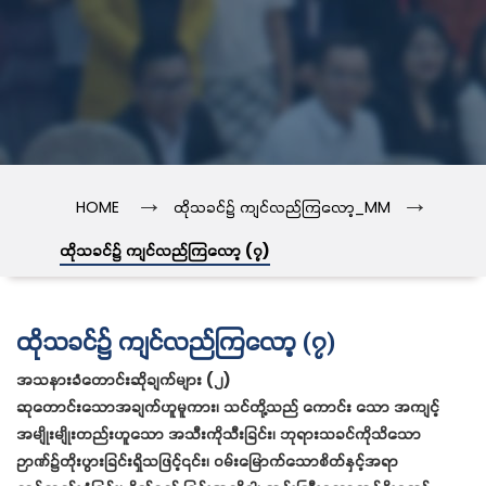
→
→
HOME
ထိုသခင်၌ ကျင်လည်ကြလော့_MM
ထိုသခင်၌ ကျင်လည်ကြလော့ (၇)
ထိုသခင်၌ ကျင်လည်ကြလော့ (၇)
အသနားခံတောင်းဆိုချက်များ (၂)
ဆုတောင်းသောအချက်ဟူမူကား၊ သင်တို့သည် ကောင်း သော အကျင့်
အမျိုးမျိုးတည်းဟူသော အသီးကိုသီးခြင်း၊ ဘုရားသခင်ကိုသိသော
ဉာဏ်၌တိုးပွားခြင်းရှိသဖြင့်၎င်း၊ ဝမ်းမြောက်သောစိတ်နှင့်အရာ