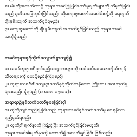
ခ။ မိမိတို့အသက်တာ၌ ဘုရားသခင်ပြုပြင်တော်မူချက်များကို သိမှတ်ခြင်း
သည် ဒုတိယခြေလှမ်းဖြစ်သည်။ ထိုကျေးဇူးတော်အပေါင်းတို့ကို ရေတွက်
ချီးမွမ်းလျက် အသက်ရှင်ရမည်။
၃။ ကျေးဇူးတော်ကို ချီးမွမ်းလျက် အသက်ရှင်ခြင်းသည် ဘုရားသခင်
အလိုရှိသည်။
သခင်ဘုရားနှင့်ထိုက်လျောက်စွာကျင့်၍
၁။ သခင်ဘုရား၏ဂုဏ်ရည်လက္ခဏာများကို ထင်ဟပ်စေသောကိုယ်ကျင့်
သီလများကို စောင့်စည်းကြရမည်။
၂။ ဘုရားသခင်၏ကျေးဇူးတော်နှင့်ထိုက်တန်သော ကြိုးစား အားထုတ်မှု
များလည်း ရှိရမည် (၁ ကော ၁၅း၁၀)။
အရာရာ၌နှစ်သက်တော်မူစေခြင်းငှါ
၁။ ထိုသို့ကျင်လည်ရခြင်းသည် ဘုရားသခင်နှစ်သက်တော်မူ စေရန်သာ
ရည်ရွယ်ရမည်။
၂။ လူတို့၏မျက်နှာကို ကြည့်ပြီး အသက်ရှင်ခြင်းမဟုတ်၊
ဘုရားသခင်၏မျက်နှာကို ထောက်၍အသက်ရှင်ခြင်း ဖြစ်သည်။