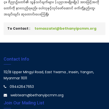
၄။ ဝိညာဉ်တော်၏ သွန်သင်ချက်များ (ပညာအမျိုးမျိုး) အားဖြင့်အလို
တော်ကို နားလည်ရမည်။ ပေါလုနှင့်လုပ်ဖော်ဆောင် ဖက်တို့နည်းတူ၊
အချင်းချင်း ဆုတောင်းပေးကြစို့။
To Contact :
tomaszatel@bethanyipcmm.org
Contact Info
112/B Upper Mingyi Road, East Ywama , Insein, Yangon,
Myanmar 11011
09442647653
webteam@bethanyipcmm.org
Join Our Mailing List