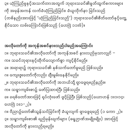
၃။ ယုံကြည်မှုနှင့်အသက်တာအတွက် ဘုရားသခင်၏နှုတ်ထွက်စကားများ
ကို အမှန်အကန် လက်ခံယုံကြည်ခြင်း၊ ခံယူလိုက်နာ ခြင်းသည်
(တစ်နည်းအားဖြင့် “ယုံကြည်ခြင်းသည်”) ဘုရားသခင်၏စိတ်တော်နှင့်တွေ့
နိုင်သော လမ်းကြောင်းဖြစ်သည် (ဟေဗြဲ ၁၁း၆)။
အလိုတော်ကို အကုန်အစင်နားလည်ပါမည်အကြောင်း
၁။ ဘုရားသခင်၏အလိုတော်ကို အကုန်အစင် နားလည်မှသာလျှင် –
က။ သခင်ဘုရားနှင့်ထိုက်လျောက်စွာ ကျင့်နိုင်မည်။
ခ။ အရာရာ၌ ဘုရားသခင်၏ နှစ်သက်တော်မူမည် ဖြစ်သည်။
ဂ။ ကျေးဇူးတော်ကိုလည်း ချီးမွမ်းနေနိုင်မည်။
၂။ ဘုရားသခင်၏အလိုတော်ကို အဘယ်သို့ ရှာဖွေရမည်နည်း။
က။ သမ္မာကျမ်းစာ၌ ဖော်ပြထားပြီး ဖြစ်သည်။
ခ။ ခရစ်တော်အားဖြင့် ရုပ်လုံးဖော် ဖွင့်ပြပြီး ဖြစ်သည်(ယောဟန် ၁း၁၊၁၄၊
ဟေဗြဲ ၁း၁-၂)။
ဂ။ ဝိညာဉ်တော်၏သွန်သင်ခြင်းကို ခံယူလျက် ရှာဖွေရမည် (၁ ကော ၂)။
၃။ သမ္မာကျမ်းစာ၏ ရည်မှန်းချက်များ (ဓမ္မဉာဏ်အမျိုးမျိုး) အားဖြင့်
အလိုတော်ကို နားလည်ရမည်။