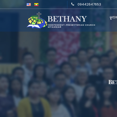
09442647653
မူလစ
Be