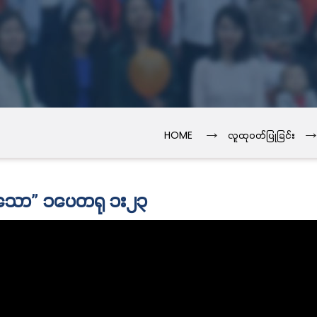
→
HOME
လူထုဝတ်ပြုခြင်း
ားသော” ၁ပေတရု ၁း၂၃