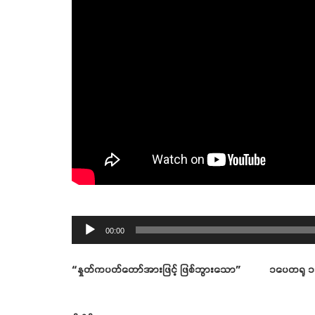
Audio
00:00
Player
“နှုတ်ကပတ်တော်အားဖြင့် ဖြစ်ဘွားသော” ၁ပေတရု ၁