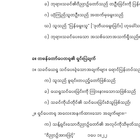
ခ) ဘုရားသခင်၏ဝိညာဉ်တော်သည် တဦးခြင်းကို ပ
ဂ) ယုံကြည်သူတဦးသည် အထက်မှမွေးသည်
ဃ) သူသည် “ပြန်မွေးသူ” [‘ဒုတိယမွေးခြင်း] ဟုခေါ်
င) ဘုရားသခင်ပေးသော အသစ်သောအသက်ရှိသည်။
ခ။
တမန်တော်ပေတရု၏
ရှင်းပြချက်
၁။ သခင်ယေရှု သင်ပေးခဲ့သောအချက်များ ရောင်ပြန်ဟပ်သ
က) သူသည် မူရင်းတပည့်တော်ဖြစ်သည်
ခ) ယေရှုသင်ပေးခြင်းကို ကြားနားသောသဖြစ်သည်
ဂ) သခင်ကိုယ်တိုင်၏ သင်ပေးခြင်းခံသူဖြစ်သည်၊
၂။ ရှင်ပေတရု အလေးအနက်ထားသော အချက်များ၊-
က) သန့်ရှင်းသောဝိညာဉ်တော်၏ အလုပ်ကိုသိမှတ်သည
“ဝိညာဉ်အားဖြင့်” ၁ပေ ၁း၂၂