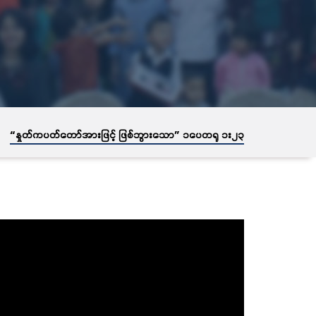
→
“နှုတ်ကပတ်တော်အားဖြင့် ဖြစ်ဘွားသော” ၁ပေတရု ၁း၂၃