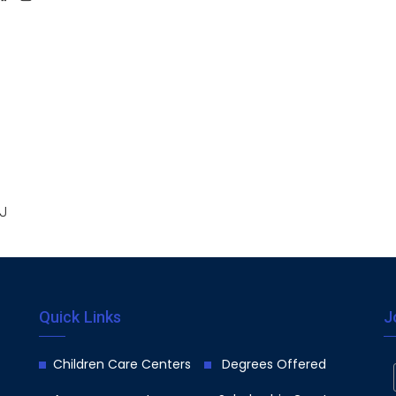
၂၂
Quick Links
J
Children Care Centers
Degrees Offered