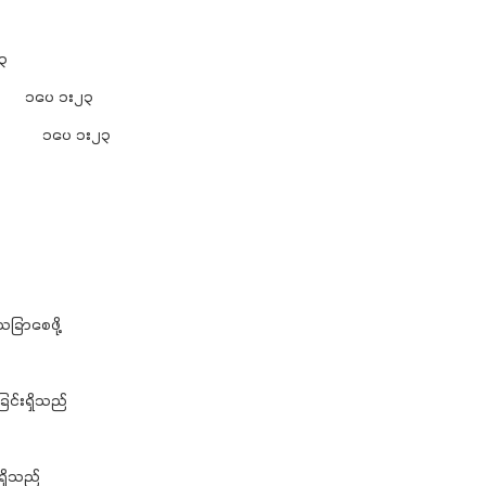
၃
် ၁ပေ ၁း၂၃
သည် ၁ပေ ၁း၂၃
ခြာစေဖို့
ြင်းရှိသည်
းရှိသည်