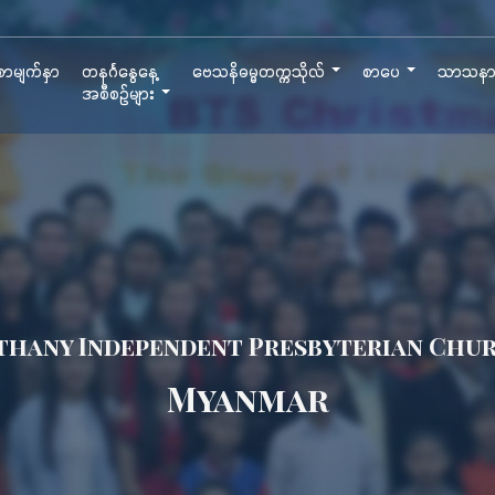
ာမျက်နှာ
တနင်္ဂနွေနေ့
ဗေသနိဓမ္မတက္ကသိုလ်
စာပေ
သာသန
အစီစဉ်များ
thany Independent Presbyterian Chu
Myanmar