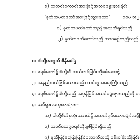
ခ) သတင်းကောင်းအားဖြင့်အသစ်မွေးဖွားခြင်း
“နှုတ်ကပတ်တော်အားဖြင့်ဘွားသော” ၁ပေ ၁း၂
၁) နှုတ်ကပတ်တော်သည် အသက်ရှင်သည
၂) နှုတ်ကပတ်တော်သည် ထာဝစဉ်တည်
ဂ။
ငါတို့အတွက်
စိန်ခေါ်မှု
၁။ ခရစ်တော်၌ငါတို့၏ ကယ်တင်ခြင်းကိုစစ်ဆေးဖို့
၂။ အနည်းငယ်ဖြစ်သောလည်း ထပ်တူအရေးကြီးသည်
၃။ ခရစ်တော်၌ငါတို့သည် အမှန်ပြင်အသစ်မွေးဖွားသည်ကို သေ
၄။ ထင်ရှားလက္ခဏာများ၊-
က) ငါတို့စိတ်နှလုံးသားထဲ၌အသက်ရှင်သောမျှော်လင့်ခ
ခ) သခင်ယေရှုခရစ်ကိုချစ်ခြင်းရှိသည်
ဂ) နှုတ်ဖြင့်မပြောပြနိုင်လောက်သည့် ဝမ်းမြောက်ခြင်