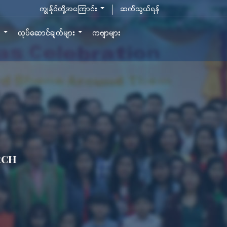
ကျွန်ုပ်တို့အကြောင်း
ဆက်သွယ်ရန်
ာ
လုပ်ဆောင်ချက်များ
ကဗျာများ
rch