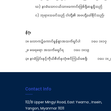
ဃ) နာခံသောငယ်သားကောင်းဖြစ်ဖို့ဆန္ဒရှိသည်
င) ဘုရားသခင်သည် ငါတို့၏ အဖဟို့ခေါ်နိုင်သည်၊
နိဂုံး
၁။ လောက၌ကောင်မွန်စွာအသက်ရှင်ပါ ၁ပေ ၁း၁၇
၂။ မရေမရာ အသက်မရှင်ရ ၁ပေ ၁း၁၉
၃။ နာခံခြင်းနှင့်ကိုယ်စိတ်နှလုံးစင်ကြယ်စေဖို့၊ ၁ပေ ၁း
Contact Info
112/B Upper Mingyi Road, East Ywama , Insein,
Yangon, Myanmar 11011