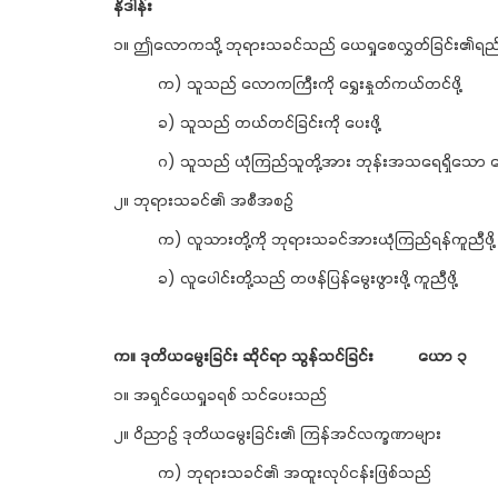
နိဒါန်း
၁။ ဤလောကသို့ ဘုရားသခင်သည် ယေရှုစေလွှတ်ခြင်း၏ရည်
က) သူသည် လောကကြီးကို ရွှေးနှုတ်ကယ်တင်ဖို့
ခ) သူသည် တယ်တင်ခြင်းကို ပေးဖို့
ဂ) သူသည် ယုံကြည်သူတို့အား ဘုန်းအသရေရှိသော ကောင
၂။ ဘုရားသခင်၏ အစီအစဉ်
က) လူသားတို့ကို ဘုရားသခင်အားယုံကြည်ရန်ကူညီဖို့
ခ) လူပေါင်းတို့သည် တဖန်ပြန်မွေးဖွားဖို့ ကူညီဖို့
က။
ဒုတိယမွေးခြင်း
ဆိုင်ရာ
သွန်သင်ခြင်း
ယော
၃
၁။ အရှင်ယေရှုခရစ် သင်ပေးသည်
၂။ ဝိညာဉ် ဒုတိယမွေးခြင်း၏ ကြန်အင်လက္ခဏာများ
က) ဘုရားသခင်၏ အထူးလုပ်ငန်းဖြစ်သည်