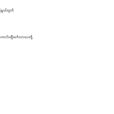
ရွယ်ချက်
်းချီးမင်္ဂလာပေးဖို့