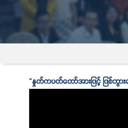
“နှုတ်ကပတ်တော်အားဖြင့် ဖြစ်ဘွ